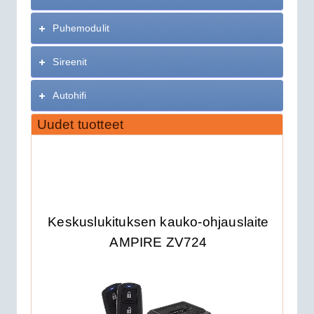
Puhemodulit
Sireenit
Autohifi
Uudet tuotteet
Keskuslukituksen kauko-ohjauslaite
AMPIRE ZV724