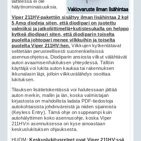
laitteessa ei ole
hälytinominaisuuksia.
Viper 211HV-pakettiin sisältyy ilman lisähintaa 2 kpl
5 Amp diodeja siten, että diodipari on juotettu
valmiiksi ja jatkoliittimellä+kutistesukalla on helppo
kytkeä diodipari siten, että diodiparin toiselta
puolelta johtopari menee vilkkuihin ja toiselta
puolelta Viper 211HV:hen.
Vilkkujen kytkentätavat
selitetään perusteellisesti suomenkielisissä
asennusohjeissa. Diodiparin ansiosta vilkut välähtävät
auton avaamisen/lukituksen yhteydessä. Tällöin
käyttäjä voi lukita auton kaukaa tai rakennuksen
ikkunalasin läpi, jolloin vilkkuvälähdys osoittaa
lukituksen.
Tilauksen lisätietokentässä voi halutessaan jättää
auton merkin, mallin ja iän, koska valmistajan
kirjastosta on mahdollista ladata PDF-tiedostoja
autokohtaisista johdinväreistä ja niiden sijainnista
(Keyless Entry). Tämä ohje on suppeampi kuin
autohälyttimen koko asennusohje, koska Viper
211HV:n asennuksessa on kyse ainoastaan
keskuslukituksen ohjauksesta.
HUOM:
Keskuslukitusreleet ovat Viper 211HV:ssä