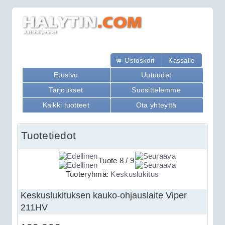
Ostoskori
Kassalle
Etusivu
Uutuudet
Tarjoukset
Suosittelemme
Kaikki tuotteet
Ota yhteyttä
Tuotetiedot
Tuote 8 / 9
Tuoteryhmä:
Keskuslukitus
Keskuslukituksen kauko-ohjauslaite Viper
211HV