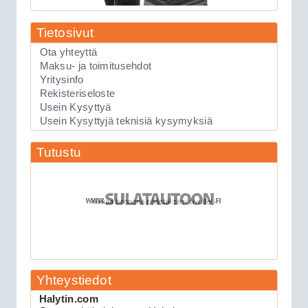
Tietosivut
Ota yhteyttä
Maksu- ja toimitusehdot
89.00€
Yritysinfo
Laite soveltuu KAIKK...
Rekisteriseloste
Usein Kysyttyä
Usein Kysyttyjä teknisiä kysymyksiä
Keskuslukituksen kauko-ohjauslaite
Viper 211HV
Tutustu
Yhteystiedot
109.00€
Halytin.com
Keskuslukituksen kau...