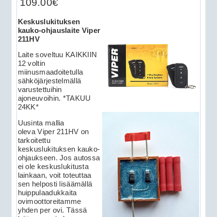
109.00€
Keskuslukituksen
kauko-ohjauslaite Viper
211HV
Laite soveltuu KAIKKIIN
12 voltin
miinusmaadoitetulla
sähköjärjestelmällä
varustettuihin
ajoneuvoihin. *TAKUU
24KK*
Uusinta mallia
oleva Viper 211HV on
tarkoitettu
keskuslukituksen kauko-
ohjaukseen. Jos autossa
ei ole keskuslukitusta
lainkaan, voit toteuttaa
sen helposti lisäämällä
huippulaadukkaita
ovimoottoreitamme
yhden per ovi. Tässä