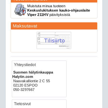
189.00€
Clifford 330X1 C...
Muistuta minua tuoteen
Keskuslukituksen kauko-ohjauslaite
Viper 211HV
päivityksistä
CAN 3903V autohälytin +
Maksutavat
ultraääniliikeilmaisin DEI 509U
Yhteystiedot
Suomen hälytinkauppa
Halytin.com
279.00€
Naavakalliontie 2 C 55
CAN 3903V autohä...
02120 ESPOO
050-3297667
Clifford 330X2 autohälytin +
Tietosivut
ultraääniliikeilmaisin DEI 509U