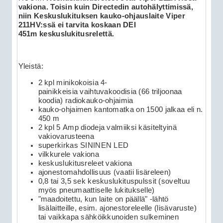
vakiona. Toisin kuin Directedin autohälyttimissä,
niin Keskuslukituksen kauko-ohjauslaite Viper
211HV:ssä ei tarvita koskaan DEI
451m keskuslukitusrelettä.
Yleistä:
2 kpl minikokoisia 4-
painikkeisia vaihtuvakoodisia (66 triljoonaa
koodia) radiokauko-ohjaimia
kauko-ohjaimen kantomatka on 1500 jalkaa eli n.
450 m
2 kpl 5 Amp diodeja valmiiksi käsiteltyinä
vakiovarusteena
superkirkas SININEN LED
vilkkurele vakiona
keskuslukitusreleet vakiona
ajonestomahdollisuus (vaatii lisäreleen)
0,8 tai 3,5 sek keskuslukituspulssit (soveltuu
myös pneumaattiselle lukitukselle)
"maadoitettu, kun laite on päällä" -lähtö
lisälaitteille, esim. ajonestoreleelle (lisävaruste)
tai vaikkapa sähköikkunoiden sulkeminen