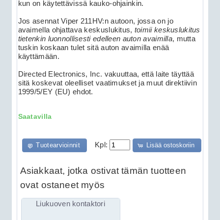
kun on käytettävissä kauko-ohjainkin.
Jos asennat Viper 211HV:n autoon, jossa on jo
avaimella ohjattava keskuslukitus,
toimii keskuslukitus
tietenkin luonnollisesti edelleen auton avaimilla
, mutta
tuskin koskaan tulet sitä auton avaimilla enää
käyttämään.
Directed Electronics, Inc. vakuuttaa, että laite täyttää
sitä koskevat oleelliset vaatimukset ja muut direktiivin
1999/5/EY (EU) ehdot.
Saatavilla
Kpl:
Tuotearvioinnit
Lisää ostoskoriin
Asiakkaat, jotka ostivat tämän tuotteen
ovat ostaneet myös
Liukuoven kontaktori