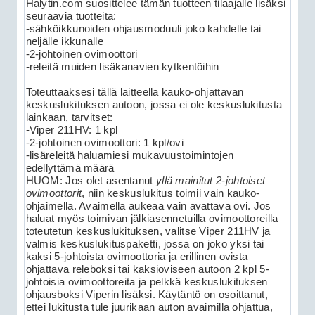
Halytin.com suosittelee tämän tuotteen tilaajalle lisäksi
seuraavia tuotteita:
-sähköikkunoiden ohjausmoduuli joko kahdelle tai
neljälle ikkunalle
-2-johtoinen ovimoottori
-releitä muiden lisäkanavien kytkentöihin
Toteuttaaksesi tällä laitteella kauko-ohjattavan
keskuslukituksen autoon, jossa ei ole keskuslukitusta
lainkaan, tarvitset:
-Viper 211HV: 1 kpl
-2-johtoinen ovimoottori: 1 kpl/ovi
-lisäreleitä haluamiesi mukavuustoimintojen
edellyttämä määrä
HUOM: Jos olet asentanut
yllä mainitut 2-johtoiset
ovimoottorit
, niin keskuslukitus toimii vain kauko-
ohjaimella. Avaimella aukeaa vain avattava ovi. Jos
haluat myös toimivan jälkiasennetuilla ovimoottoreilla
toteutetun keskuslukituksen, valitse Viper 211HV ja
valmis keskuslukituspaketti, jossa on joko yksi tai
kaksi 5-johtoista ovimoottoria ja erillinen ovista
ohjattava releboksi tai kaksioviseen autoon 2 kpl 5-
johtoisia ovimoottoreita ja pelkkä keskuslukituksen
ohjausboksi Viperin lisäksi. Käytäntö on osoittanut,
ettei lukitusta tule juurikaan auton avaimilla ohjattua,