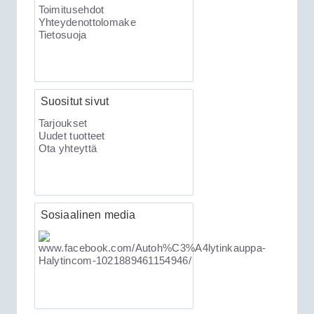
Toimitusehdot
Yhteydenottolomake
Tietosuoja
Suositut sivut
Tarjoukset
Uudet tuotteet
189.00€
Ota yhteyttä
Clifford 330X2 C...
XKLoader2 ohjelmointikaapeli CAN
Sosiaalinen media