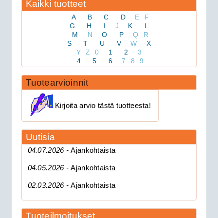
Kaikki tuotteet
A
B
C
D
E
F
G
H
I
J
K
L
M
N
O
P
Q
R
S
T
U
V
W
X
Y
Z
0
1
2
3
179.00€
4
5
6
7
8
9
Avital 3305L on 2-su...
Tuotearvioinnit
Clifford 330X1 autohälytin +
Kirjoita arvio tästä tuotteesta!
ultraääniliikeilmaisin DEI 509U
Uutisia
04.07.2026 -
Ajankohtaista
04.05.2026 -
Ajankohtaista
02.03.2026 -
Ajankohtaista
Tuoteilmoitukset