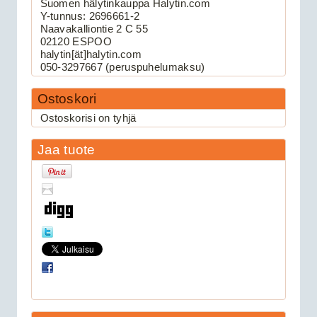
Suomen hälytinkauppa Halytin.com
Y-tunnus: 2696661-2
Naavakalliontie 2 C 55
Viper 3105V autohälytin
02120 ESPOO
halytin[ät]halytin.com
050-3297667 (peruspuhelumaksu)
Ostoskori
Ostoskorisi on tyhjä
Jaa tuote
159.00€
Viper 3105V on 1-suu...
Avital 3305L autohälytin