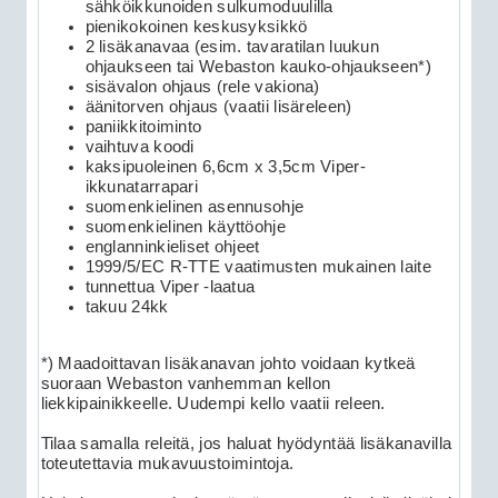
sähköikkunoiden sulkumoduulilla
pienikokoinen keskusyksikkö
2 lisäkanavaa (esim. tavaratilan luukun
ohjaukseen tai Webaston kauko-ohjaukseen*)
sisävalon ohjaus (rele vakiona)
äänitorven ohjaus (vaatii lisäreleen)
paniikkitoiminto
vaihtuva koodi
kaksipuoleinen 6,6cm x 3,5cm Viper-
ikkunatarrapari
suomenkielinen asennusohje
suomenkielinen käyttöohje
englanninkieliset ohjeet
1999/5/EC R-TTE vaatimusten mukainen laite
tunnettua Viper -laatua
takuu 24kk
*) Maadoittavan lisäkanavan johto voidaan kytkeä
suoraan Webaston vanhemman kellon
liekkipainikkeelle. Uudempi kello vaatii releen.
Tilaa samalla releitä, jos haluat hyödyntää lisäkanavilla
toteutettavia mukavuustoimintoja.