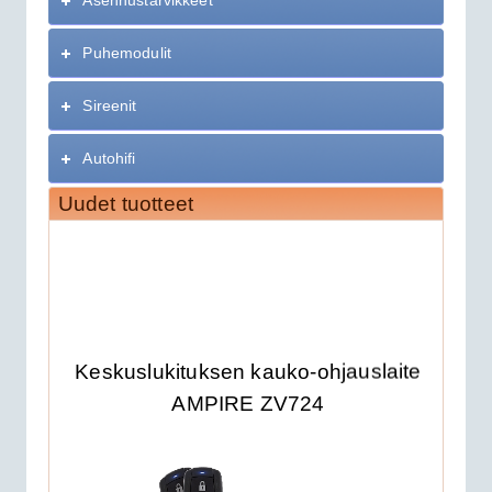
Puhemodulit
Sireenit
Autohifi
Uudet tuotteet
Keskuslukituksen kauko-ohjauslaite
AMPIRE ZV724