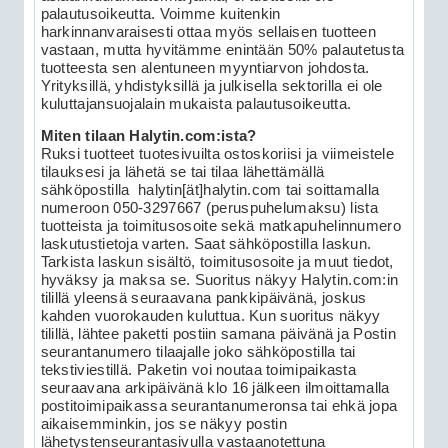
palautusoikeutta. Voimme kuitenkin
harkinnanvaraisesti ottaa myös sellaisen tuotteen
vastaan, mutta hyvitämme enintään 50% palautetusta
tuotteesta sen alentuneen myyntiarvon johdosta.
Yrityksillä, yhdistyksillä ja julkisella sektorilla ei ole
kuluttajansuojalain mukaista palautusoikeutta.
Miten tilaan Halytin.com:ista?
Ruksi tuotteet tuotesivuilta ostoskoriisi ja viimeistele
tilauksesi ja lähetä se tai tilaa lähettämällä
sähköpostilla halytin[ät]halytin.com tai soittamalla
numeroon 050-3297667 (peruspuhelumaksu) lista
tuotteista ja toimitusosoite sekä matkapuhelinnumero
laskutustietoja varten. Saat sähköpostilla laskun.
Tarkista laskun sisältö, toimitusosoite ja muut tiedot,
hyväksy ja maksa se. Suoritus näkyy Halytin.com:in
tilillä yleensä seuraavana pankkipäivänä, joskus
kahden vuorokauden kuluttua. Kun suoritus näkyy
tilillä, lähtee paketti postiin samana päivänä ja Postin
seurantanumero tilaajalle joko sähköpostilla tai
tekstiviestillä. Paketin voi noutaa toimipaikasta
seuraavana arkipäivänä klo 16 jälkeen ilmoittamalla
postitoimipaikassa seurantanumeronsa tai ehkä jopa
aikaisemminkin, jos se näkyy postin
lähetystenseurantasivulla vastaanotettuna