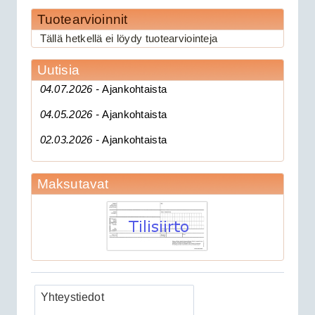
189.00€
Tuotearvioinnit
Clifford 330X1 C...
Tällä hetkellä ei löydy tuotearviointeja
Uutisia
CAN 3903V autohälytin +
04.07.2026 -
Ajankohtaista
ultraääniliikeilmaisin DEI 509U
04.05.2026 -
Ajankohtaista
02.03.2026 -
Ajankohtaista
Maksutavat
279.00€
CAN 3903V autohä...
Yhteystiedot
Clifford 330X2 autohälytin +