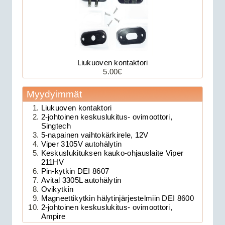
Liukuoven kontaktori
179.00€
5.00€
Avital 3305L on 2-su...
Myydyimmät
Liukuoven kontaktori
Clifford 330X1 autohälytin +
2-johtoinen keskuslukitus- ovimoottori,
ultraääniliikeilmaisin DEI 509U
Singtech
5-napainen vaihtokärkirele, 12V
Viper 3105V autohälytin
Keskuslukituksen kauko-ohjauslaite Viper
211HV
Pin-kytkin DEI 8607
Avital 3305L autohälytin
Ovikytkin
Magneettikytkin hälytinjärjestelmiin DEI 8600
2-johtoinen keskuslukitus- ovimoottori,
Ampire