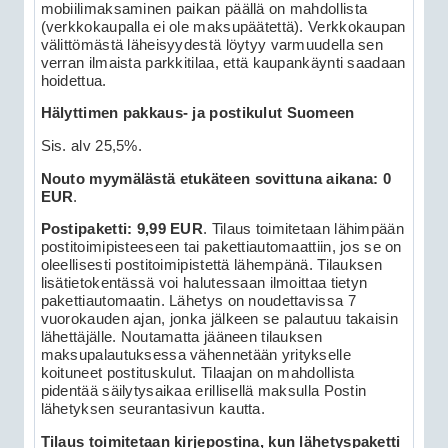
mobiilimaksaminen paikan päällä on mahdollista
(verkkokaupalla ei ole maksupäätettä). Verkkokaupan
välittömästä läheisyydestä löytyy varmuudella sen
verran ilmaista parkkitilaa, että kaupankäynti saadaan
hoidettua.
Hälyttimen pakkaus- ja postikulut Suomeen
Sis. alv 25,5%.
Nouto myymälästä etukäteen sovittuna aikana: 0
EUR
.
Postipaketti: 9,99 EUR
. Tilaus toimitetaan lähimpään
postitoimipisteeseen tai pakettiautomaattiin, jos se on
oleellisesti postitoimipistettä lähempänä. Tilauksen
lisätietokentässä voi halutessaan ilmoittaa tietyn
pakettiautomaatin. Lähetys on noudettavissa 7
vuorokauden ajan, jonka jälkeen se palautuu takaisin
lähettäjälle. Noutamatta jääneen tilauksen
maksupalautuksessa vähennetään yritykselle
koituneet postituskulut. Tilaajan on mahdollista
pidentää säilytysaikaa erillisellä maksulla Postin
lähetyksen seurantasivun kautta.
Tilaus toimitetaan kirjepostina, kun lähetyspaketti