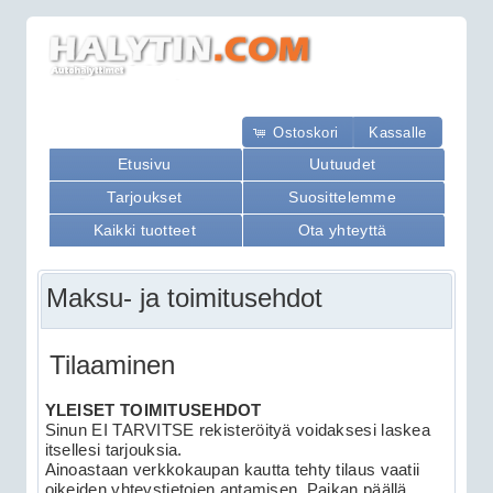
Ostoskori
Kassalle
Etusivu
Uutuudet
Tarjoukset
Suosittelemme
Kaikki tuotteet
Ota yhteyttä
Maksu- ja toimitusehdot
Tilaaminen
YLEISET TOIMITUSEHDOT
Sinun EI TARVITSE rekisteröityä voidaksesi laskea
itsellesi tarjouksia.
Ainoastaan verkkokaupan kautta tehty tilaus vaatii
oikeiden yhteystietojen antamisen. Paikan päällä