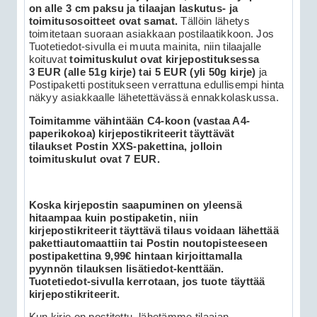
on alle 3 cm paksu ja tilaajan laskutus- ja
toimitusosoitteet ovat samat.
Tällöin lähetys
toimitetaan suoraan asiakkaan postilaatikkoon. Jos
Tuotetiedot-sivulla ei muuta mainita, niin tilaajalle
koituvat
toimituskulut ovat kirjepostituksessa
3 EUR (alle 51g kirje) tai 5 EUR (yli 50g kirje)
ja
Postipaketti postitukseen verrattuna edullisempi hinta
näkyy asiakkaalle lähetettävässä ennakkolaskussa.
Toimitamme vähintään C4-koon (vastaa A4-
paperikokoa) kirjepostikriteerit täyttävät
tilaukset Postin XXS-pakettina, jolloin
toimituskulut ovat 7 EUR.
Koska kirjepostin saapuminen on yleensä
hitaampaa kuin postipaketin, niin
kirjepostikriteerit täyttävä tilaus voidaan lähettää
pakettiautomaattiin tai Postin noutopisteeseen
postipakettina 9,99€ hintaan kirjoittamalla
pyynnön tilauksen lisätiedot-kenttään.
Tuotetiedot-sivulla kerrotaan, jos tuote täyttää
kirjepostikriteerit.