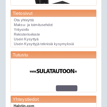
Tietosivut
Ota yhteyttä
Maksu- ja toimitusehdot
89.00€
Yritysinfo
Laite soveltuu KAIKK...
Rekisteriseloste
Usein Kysyttyä
Usein Kysyttyjä teknisiä kysymyksiä
Keskuslukituksen kauko-ohjauslaite
Viper 211HV
Tutustu
Yhteystiedot
Halytin.com
109.00€