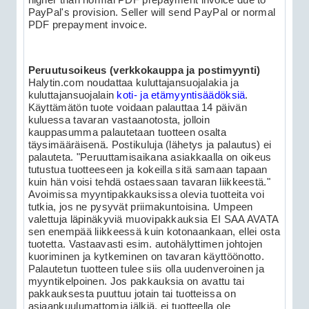
higher than normal PDF prepayment invoice due to
PayPal's provision. Seller will send PayPal or normal
PDF prepayment invoice.
Peruutusoikeus (verkkokauppa ja postimyynti)
Halytin.com noudattaa kuluttajansuojalakia ja
kuluttajansuojalain
koti- ja etämyyntisäädöksiä
.
Käyttämätön tuote voidaan palauttaa 14 päivän
kuluessa tavaran vastaanotosta, jolloin
kauppasumma palautetaan tuotteen osalta
täysimääräisenä. Postikuluja (lähetys ja palautus) ei
palauteta. "Peruuttamisaikana asiakkaalla on oikeus
tutustua tuotteeseen ja kokeilla sitä samaan tapaan
kuin hän voisi tehdä ostaessaan tavaran liikkeestä."
Avoimissa myyntipakkauksissa olevia tuotteita voi
tutkia, jos ne pysyvät priimakuntoisina. Umpeen
valettuja läpinäkyviä muovipakkauksia EI SAA AVATA
sen enempää liikkeessä kuin kotonaankaan, ellei osta
tuotetta. Vastaavasti esim. autohälyttimen johtojen
kuoriminen ja kytkeminen on tavaran käyttöönotto.
Palautetun tuotteen tulee siis olla uudenveroinen ja
myyntikelpoinen. Jos pakkauksia on avattu tai
pakkauksesta puuttuu jotain tai tuotteissa on
asiaankuulumattomia jälkiä, ei tuotteella ole