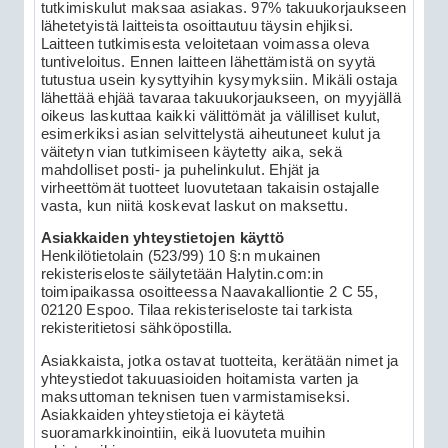
tutkimiskulut maksaa asiakas. 97% takuukorjaukseen
lähetetyistä laitteista osoittautuu täysin ehjiksi.
Laitteen tutkimisesta veloitetaan voimassa oleva
tuntiveloitus. Ennen laitteen lähettämistä on syytä
tutustua usein kysyttyihin kysymyksiin. Mikäli ostaja
lähettää ehjää tavaraa takuukorjaukseen, on myyjällä
oikeus laskuttaa kaikki välittömät ja välilliset kulut,
esimerkiksi asian selvittelystä aiheutuneet kulut ja
väitetyn vian tutkimiseen käytetty aika, sekä
mahdolliset posti- ja puhelinkulut. Ehjät ja
virheettömät tuotteet luovutetaan takaisin ostajalle
vasta, kun niitä koskevat laskut on maksettu.
Asiakkaiden yhteystietojen käyttö
Henkilötietolain (523/99) 10 §:n mukainen
rekisteriseloste säilytetään Halytin.com:in
toimipaikassa osoitteessa Naavakalliontie 2 C 55,
02120 Espoo. Tilaa rekisteriseloste tai tarkista
rekisteritietosi sähköpostilla.
Asiakkaista, jotka ostavat tuotteita, kerätään nimet ja
yhteystiedot takuuasioiden hoitamista varten ja
maksuttoman teknisen tuen varmistamiseksi.
Asiakkaiden yhteystietoja ei käytetä
suoramarkkinointiin, eikä luovuteta muihin