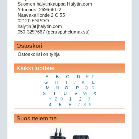
Suomen hälytinkauppa Halytin.com
Keskuslukituksen kau...
Y-tunnus: 2696661-2
Naavakalliontie 2 C 55
02120 ESPOO
Viper 3105V autohälytin
halytin[ät]halytin.com
050-3297667 (peruspuhelumaksu)
Ostoskori
Ostoskorisi on tyhjä
Kaikki tuotteet
A
B
C
D
E
F
G
H
I
J
K
L
M
N
O
P
Q
R
159.00€
S
T
U
V
W
X
Viper 3105V on 1-suu...
Y
Z
0
1
2
3
4
5
6
7
8
9
Avital 3305L autohälytin
Suosittelemme