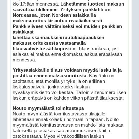
klo 17:ään mennessä.
Lähetämme tuotteet maksun
saavuttua tilillemme. Yrityksen pankkitili on
Nordeassa, joten Nordean asiakkailla
maksusuoritus kirjautuu reaaliaikaisesti.
Pankkiviiveen välttämiseksi voi muiden pankkien
asiakkaat
lähettää skannauksen/ruutukaappauksen
maksusuorituksesta vastaamalla
tilausvahvistussähköpostiin.
Tilaus raukeaa, jos
asiakas ei maksa ennakkomaksulaskua eräpäivään
mennessä.
Yritysasiakkaille
tilaus voidaan myydä laskulla ja
postittaa ennen maksusuoritusta.
Käytäntö on
osoittanut, että monilla yrityksillä on erillinen
laskutuspalvelu, jonka vuoksi laskun
hyväksymiskierto voi kestää. Tällöin viitenumerollisen
laskun eräpäivä on kahden viikon päästä tilauksesta.
Nouto myymälästä toimitustapa
Nouto myymälästä toimitustavassa tilaajalle
lähetetään ennakkolasku normaaliin tapaan. Nouto
myymälästä toimitustavassa on mahdollista maksaa
käteisellä ja asiakas saa asianmukaisen kuitin
ostoksestaan. Myös viivakoodillisen laskun