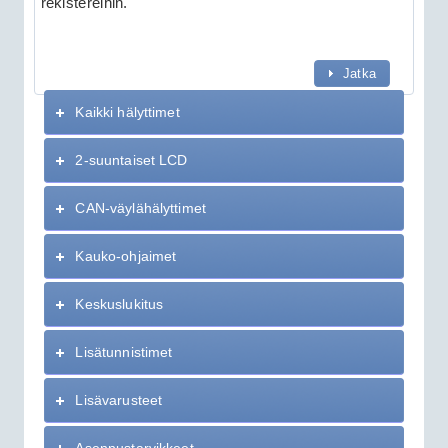
rekistereihin.
Jatka
Kaikki hälyttimet
2-suuntaiset LCD
CAN-väylähälyttimet
Kauko-ohjaimet
Keskuslukitus
Lisätunnistimet
Lisävarusteet
Asennustarvikkeet