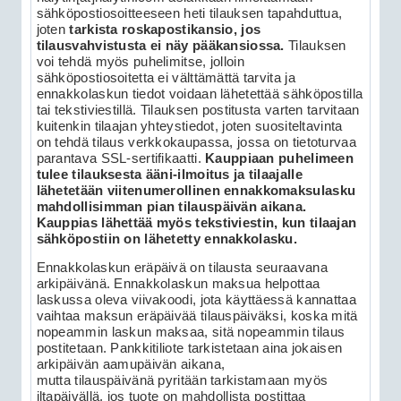
sähköpostiosoitteeseen heti tilauksen tapahduttua,
joten
tarkista roskapostikansio, jos
tilausvahvistusta ei näy pääkansiossa.
Tilauksen
voi tehdä myös puhelimitse, jolloin
sähköpostiosoitetta ei välttämättä tarvita ja
ennakkolaskun tiedot voidaan lähetettää sähköpostilla
tai tekstiviestillä. Tilauksen postitusta varten tarvitaan
kuitenkin tilaajan yhteystiedot, joten suositeltavinta
on tehdä tilaus verkkokaupassa, jossa on tietoturvaa
parantava SSL-sertifikaatti.
Kauppiaan puhelimeen
tulee tilauksesta ääni-ilmoitus ja tilaajalle
lähetetään viitenumerollinen ennakkomaksulasku
mahdollisimman pian tilauspäivän aikana.
Kauppias lähettää myös tekstiviestin, kun tilaajan
sähköpostiin on lähetetty ennakkolasku.
Ennakkolaskun eräpäivä on tilausta seuraavana
arkipäivänä. Ennakkolaskun maksua helpottaa
laskussa oleva viivakoodi, jota käyttäessä kannattaa
vaihtaa maksun eräpäivää tilauspäiväksi, koska mitä
nopeammin laskun maksaa, sitä nopeammin tilaus
postitetaan. Pankkitiliote tarkistetaan aina jokaisen
arkipäivän aamupäivän aikana,
mutta tilauspäivänä pyritään tarkistamaan myös
iltapäivällä, jos tuote on mahdollista postittaa