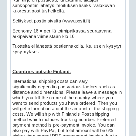
Kun kirje on postitettu, lähetämme tilaajan
sähköpostiin lähetysilmoituksen lisäksi valokuvan
kuoresta postitushetkellä.
Selitykset postin sivulta (www.posti.fi)
Economy 16 = perillä toimipaikassa seuraavana
arkipäivänä viimeistään klo 16.
Tuotteita ei lähetetä postiennakolla. Ks. usein kysytyt
kysymykset.
Countries outside Finland:
International shipping costs can vary
significantly depending on various factors such as
distance and dimensions. Please leave a message in
which you tell the name of the country where you
want to send products you have ordered. Then you
will get information about the amount of the shipping
costs. We will ship with Finland's Post shipping
method which includes tracking number. Preferred
payment method is pre-payment invoice. You can
also pay with PayPal, but total amount will be 6%