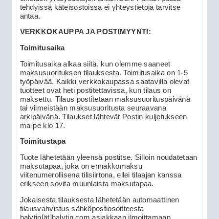
tehdyissä käteisostoissa ei yhteystietoja tarvitse
antaa.
VERKKOKAUPPA JA POSTIMYYNTI:
Toimitusaika
Toimitusaika alkaa siitä, kun olemme saaneet
maksusuorituksen tilauksesta. Toimitusaika on 1-5
työpäivää. Kaikki verkkokaupassa saatavilla olevat
tuotteet ovat heti postitettavissa, kun tilaus on
maksettu. Tilaus postitetaan maksusuorituspäivänä
tai viimeistään maksusuoritusta seuraavana
arkipäivänä. Tilaukset lähtevät Postin kuljetukseen
ma-pe klo 17.
Toimitustapa
Tuote lähetetään yleensä postitse. Silloin noudatetaan
maksutapaa, joka on ennakkomaksu
viitenumerollisena tilisiirtona, ellei tilaajan kanssa
erikseen sovita muunlaista maksutapaa.
Jokaisesta tilauksesta lähetetään automaattinen
tilausvahvistus sähköpostiosoitteesta
halytin[ät]halytin.com asiakkaan ilmoittamaan