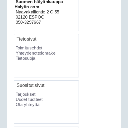
ultraääniliikeilmaisin DEI 509U
Suomen hälytinkauppa
Halytin.com
Naavakalliontie 2 C 55
02120 ESPOO
050-3297667
Tietosivut
Toimitusehdot
Yhteydenottolomake
Tietosuoja
189.00€
Clifford 330X2 C...
Suositut sivut
XKLoader2 ohjelmointikaapeli CAN
Tarjoukset
Uudet tuotteet
Ota yhteyttä