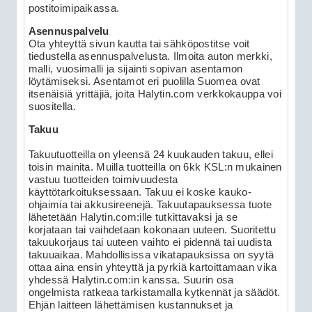
postitoimipaikassa.
Asennusp
Ota yhteyttä sivun kautta tai sähköpostitse voit
tiedustella asennuspalvelusta. Ilmoita auton merkki,
malli, vuosimalli ja sijainti sopivan asentamon
löytämiseksi. Asentamot eri puolilla Suomea ovat
itsenäisiä yrittäjiä, joita Halytin.com verkkokauppa voi
suositella.
Takuu
Takuutuotteilla on yleensä 24 kuukauden takuu, ellei
toisin mainita. Muilla tuotteilla on 6kk KSL:n mukainen
vastuu tuotteiden toimivuudesta
käyttötarkoituksessaan. Takuu ei koske kauko-
ohjaimia tai akkusireenejä. Takuutapauksessa tuote
lähetetään Halytin.com:ille tutkittavaksi ja se
korjataan tai vaihdetaan kokonaan uuteen. Suoritettu
takuukorjaus tai uuteen vaihto ei pidennä tai uudista
takuuaikaa. Mahdollisissa vikatapauksissa on syytä
ottaa aina ensin yhteyttä ja pyrkiä kartoittamaan vika
yhdessä Halytin.com:in kanssa. Suurin osa
ongelmista ratkeaa tarkistamalla kytkennät ja säädöt.
Ehjän laitteen lähettämisen kustannukset ja