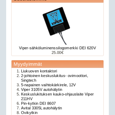
Viper-sähköluminenssilogomerkki DEI 620V
25.00€
179.00€
Avital 3305L on 2-su...
Myydyimmät
Liukuoven kontaktori
Clifford 330X1 autohälytin +
2-johtoinen keskuslukitus- ovimoottori,
Singtech
ultraääniliikeilmaisin DEI 509U
5-napainen vaihtokärkirele, 12V
Viper 3105V autohälytin
Keskuslukituksen kauko-ohjauslaite Viper
211HV
Pin-kytkin DEI 8607
Avital 3305L autohälytin
Ovikytkin