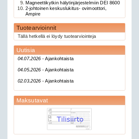
Magneettikytkin hälytinjärjestelmiin DEI 8600
2-johtoinen keskuslukitus- ovimoottori,
Ampire
189.00€
Tuotearvioinnit
Clifford 330X1 C...
Tällä hetkellä ei löydy tuotearviointeja
Uutisia
CAN 3903V autohälytin +
04.07.2026 -
Ajankohtaista
ultraääniliikeilmaisin DEI 509U
04.05.2026 -
Ajankohtaista
02.03.2026 -
Ajankohtaista
Maksutavat
279.00€
CAN 3903V autohä...