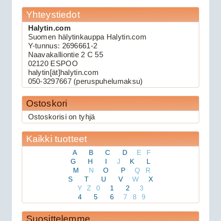
Yhteystiedot
Halytin.com
109.00€
Suomen hälytinkauppa Halytin.com
Keskuslukituksen kau...
Y-tunnus: 2696661-2
Naavakalliontie 2 C 55
02120 ESPOO
Viper 3105V autohälytin
halytin[ät]halytin.com
050-3297667 (peruspuhelumaksu)
Ostoskori
Ostoskorisi on tyhjä
Kaikki tuotteet
A
B
C
D
E
F
G
H
I
J
K
L
M
N
O
P
Q
R
159.00€
S
T
U
V
W
X
Viper 3105V on 1-suu...
Y
Z
0
1
2
3
4
5
6
7
8
9
Avital 3305L autohälytin
Suosittelemme