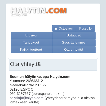
Ostoskori
Kassalle
Etusivu
Uutuudet
Tarjoukset
Suosittelemme
Kaikki tuotteet
Ota yhteyttä
Ota yhteyttä
Suomen hälytinkauppa Halytin.com
Y-tunnus: 2696661-2
Naavakalliontie 2 C 55
02120 ESPOO
050-3297667 (peruspuhelumaksu)
halytin[ät]halytin.com
(yhteydenotot myös alla olevan
lomakkeen kautta)