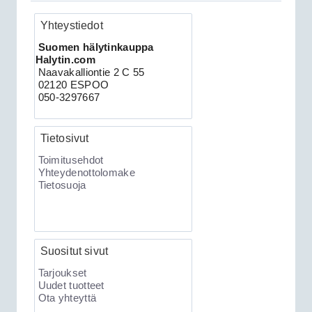
Yhteystiedot
Clifford 330X2 autohälytin +
Suomen hälytinkauppa
ultraääniliikeilmaisin DEI 509U
Halytin.com
Naavakalliontie 2 C 55
02120 ESPOO
050-3297667
Tietosivut
Toimitusehdot
Yhteydenottolomake
Tietosuoja
189.00€
Clifford 330X2 C...
Suositut sivut
XKLoader2 ohjelmointikaapeli CAN
Tarjoukset
Uudet tuotteet
Ota yhteyttä