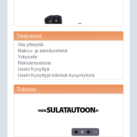
Tietosivut
Ota yhteyttä
Maksu- ja toimitusehdot
89.00€
Yritysinfo
Laite soveltuu KAIKK...
Rekisteriseloste
Usein Kysyttyä
Usein Kysyttyjä teknisiä kysymyksiä
Keskuslukituksen kauko-ohjauslaite
Tutustu
Viper 211HV