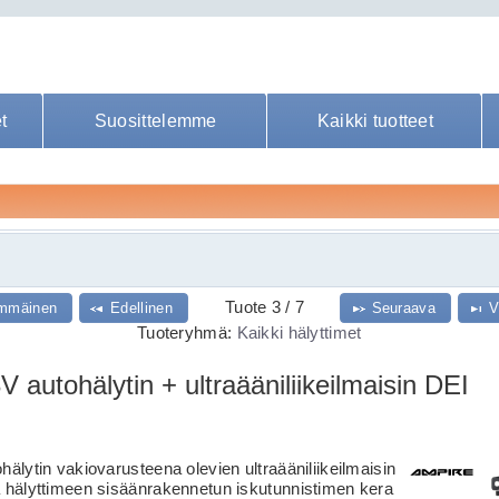
t
Suosittelemme
Kaikki tuotteet
Tuote 3 / 7
mmäinen
Edellinen
Seuraava
V
Tuoteryhmä:
Kaikki hälyttimet
autohälytin + ultraääniliikeilmaisin DEI
lytin vakiovarusteena olevien ultraääniliikeilmaisin
hälyttimeen sisäänrakennetun iskutunnistimen kera