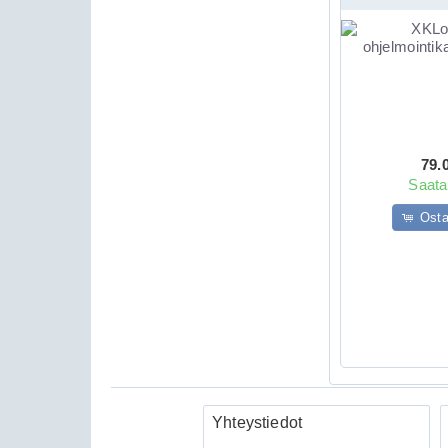
Viper 3105V on 1-suu...
Avital 3305L
autohälytin
79.
179.00€
Saatav
Avital 3305L on 2-su...
Osta
Clifford 330X1
autohälytin +
ultraääniliikeilmaisin
DEI 509U
Yhteystiedot