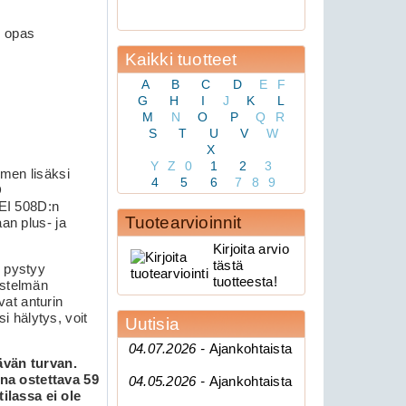
n opas
Kaikki tuotteet
A
B
C
D
E
F
G
H
I
J
K
L
M
N
O
P
Q
R
S
T
U
V
W
X
Y
Z
0
1
2
3
imen lisäksi
4
5
6
7
8
9
D
DEI 508D:n
Tuotearvioinnit
an plus- ja
Kirjoita arvio
tästä
i pystyy
tuotteesta!
estelmän
vat anturin
si hälytys, voit
Uutisia
04.07.2026 -
Ajankohtaista
ävän turvan.
na ostettava 59
04.05.2026 -
Ajankohtaista
ilassa ei ole