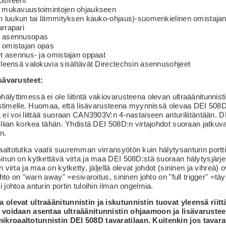
ösireeni
ö mukavuustoimintojen ohjaukseen
lan luukun tai lämmityksen kauko-ohjaus)-suomenkielinen omistaja
rrapari
n asennusopas
 omistajan opas
et asennus- ja omistajan oppaat
yleensä valokuvia sisältävät Directechsin asennusohjeet
isävarusteet:
lyttimessä ei ole liitintä vakiovarusteena olevan ultraäänitunnist
nistimelle. Huomaa, että lisävarusteena myynnissä olevaa DEI 508
 ei voi liittää suoraan CAN3903V:n 4-nastaiseen anturiliitäntään. 
 liian korkea tähän. Yhdistä DEI 508D:n virtajohdot suoraan jatkuva
n.
ltotutka vaatii suuremman virransyötön kuin hälytysanturin portt
inun on kytkettävä virta ja maa DEI 508D:stä suoraan hälytysjärj
 virta ja maa on kytketty, jäljellä olevat johdot (sininen ja vihreä) o
ohto on "warn away" =esivaroitus, sininen johto on "full trigger" =täy
 johtoa anturin portin tuloihin ilman ongelmia.
 olevat ultraäänitunnistin ja iskutunnistin tuovat yleensä riitt
 voidaan asentaa ultraäänitunnistin ohjaamoon ja lisävarustee
roaaltotunnistin DEI 508D tavaratilaan. Kuitenkin jos tavarat