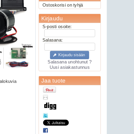
Ostoskorisi on tyhjä
Kirjaudu
S-posti osoite:
Salasana:
Kirjaudu sisään
Salasana unohtunut ?
Uusi asiakastunnus
Jaa tuote
alokuvia