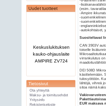
-6-ääninen sähk
-lisäkanavaläht
Uudet tuotteet
(esim. tavarati
-Ampire ikkunata
-suomenkieline
-suomenkielinen
-englanninkielis
-autokohtaiset, 
Suositeltavat l
Keskuslukituksen
CAN 3903V autohä
toiselle lisätun
kauko-ohjauslaite
Mikroaaltotutkaa
AMPIRE ZV724
virrankulutus on
maadoituslähtöö
DEI 508D Mikroaa
käsittelemään. S
tulosyöttöön. Kun
lähtöjä, vihreä j
Tietosivut
sitoa nämä kaksi
Ota yhteyttä
Vakiovarusteena
Maksu- ja toimitusehdot
Pakettiautoissa
Yritysinfo
EUR maksava mik
Rekisteriseloste