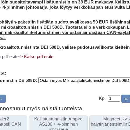
ällöin suositeltavampi lisätunnistin on 39 EUR maksava Kallist
4-pinninen johtosarja, joka löytyy verkkokaupan etusivulta L
älytin-pakettiin lisätään pudotusvalikossa 59 EUR lisähinnal
 mikroaaltotunnistin DEI 508D. Tuotetta ei ole verkkokaupan L
aan mikroaaltoliiketunnistimen voi ostaa ainoastaan CAN-väylä
sä.
kroaaltotunnistinta DEI 508D, valitse pudotusvalikosta kieltei
-> Katso pdf esite
ot:
tunnistin DEI508D:
Kpl:
it
kiinnostunut myös näistä tuotteista
der2
Kallistustunnistin Ampire
Magneettikyt
kaapeli CAN
AS100 + 4-pinninen
hälytinjärjestelmiin
johtosarja