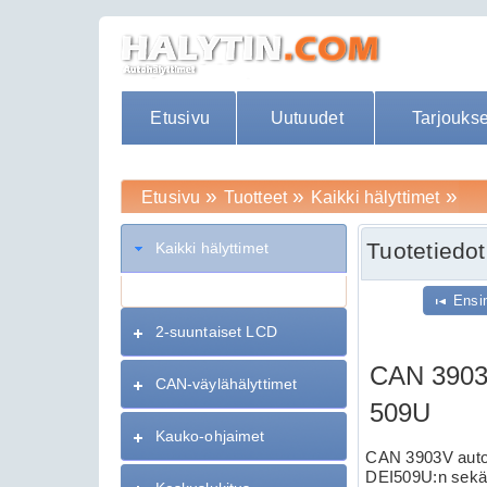
Etusivu
Uutuudet
Tarjoukse
»
»
»
Etusivu
Tuotteet
Kaikki hälyttimet
Tuotetiedot
Kaikki hälyttimet
Ensi
2-suuntaiset LCD
CAN 3903V 
CAN-väylähälyttimet
509U
Kauko-ohjaimet
CAN 3903V autohä
DEI509U:n sekä 