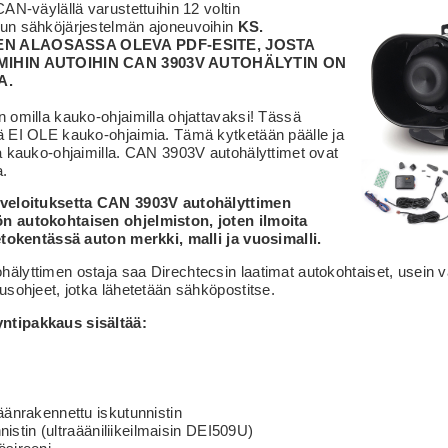
CAN-väylällä varustettuihin 12 voltin
un sähköjärjestelmän ajoneuvoihin
KS.
N ALAOSASSA OLEVA PDF-ESITE, JOSTA
MIHIN AUTOIHIN CAN 3903V AUTOHÄLYTIN ON
A.
 omilla kauko-ohjaimilla ohjattavaksi! Tässä
ä EI OLE kauko-ohjaimia. Tämä kytketään päälle ja
a kauko-ohjaimilla. CAN 3903V autohälyttimet ovat
a.
 veloituksetta CAN 3903V autohälyttimen
n autokohtaisen ohjelmiston, joten ilmoita
ietokentässä auton merkki, malli ja vuosimalli.
älyttimen ostaja saa Direchtecsin laatimat autokohtaiset, usein v
usohjeet, jotka lähetetään sähköpostitse.
tipakkaus sisältää:
äänrakennettu iskutunnistin
unnistin (ultraääniliikeilmaisin DEI509U)