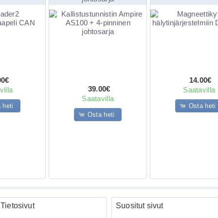
00€
14.00€
39.00€
illa
Saatavilla
Saatavilla
 heti
Osta heti
Osta heti
Tietosivut
Suositut sivut