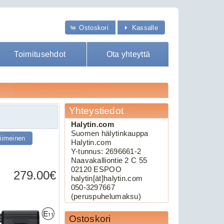
Ostoskori
Kassalle
Toimitusehdot
Ota yhteyttä
Yhteystiedot
Halytin.com
Suomen hälytinkauppa
iimeinen
Halytin.com
Y-tunnus: 2696661-2
Naavakalliontie 2 C 55
02120 ESPOO
279.00€
halytin[ät]halytin.com
050-3297667
(peruspuhelumaksu)
Ostoskori