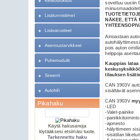
Keskuslukitus
soveltuu uusiin 
miinusmaadoitet
TUOTETIETOJE
Lisätunnistimet
NÄKEE, ETTÄ 
YHTEENSOPIV
Lisävarusteet
Ainoastaan auton
autohälyttimess
Asennustarvikkeet
pois auton omill
helppoja asenta
Puhemodulit
Kauppias lataa
keskusyksikköö
tilauksen lisät
Sireenit
CAN 3903V autoh
Autohifi
sisältävät asenn
CAN 3903V
myyn
Pikahaku
-LED
-Valet-painike
-paniikkitoiminto
-ajonesto
Käytä hakusanoja
-hälyttimeen sis
löytääksesi etsimäsi tuote.
-sisätilan liiket
Tarkennettu haku