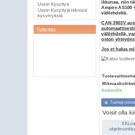
ikkunaa, niin t
89.00€
Usein Kysyttyä
Ampire AS100 + 
Laite soveltuu KAIKK...
Usein Kysyttyjä teknisiä
välilehdeltä.
kysymyksiä
CAN 3903V autoh
Keskuslukituksen
automaattisesti
Tutustu
välilehdellä, v
kauko-ohjauslaite
oston yhteydes
Viper 211HV
Jos et halua mi
Tuotevaihtoehd
109.00€
Keskuslukituksen kau...
Mikroaaltoliike
Saatavilla
Viper 3105V
Tuotearvioinn
autohälytin
Voisit olla 
XKLoa
ohjelmointi
159.00€