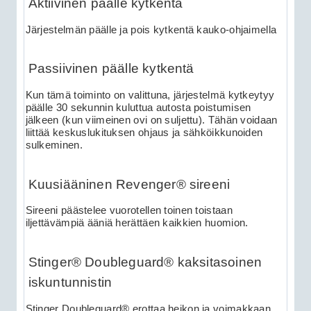
Aktiivinen päälle kytkentä
Järjestelmän päälle ja pois kytkentä kauko-ohjaimella
Passiivinen päälle kytkentä
Kun tämä toiminto on valittuna, järjestelmä kytkeytyy
päälle 30 sekunnin kuluttua autosta poistumisen
jälkeen (kun viimeinen ovi on suljettu). Tähän voidaan
liittää keskuslukituksen ohjaus ja sähköikkunoiden
sulkeminen.
Kuusiääninen Revenger® sireeni
Sireeni päästelee vuorotellen toinen toistaan
iljettävämpiä ääniä herättäen kaikkien huomion.
Stinger® Doubleguard® kaksitasoinen
iskuntunnistin
Stinger Doubleguard® erottaa heikon ja voimakkaan