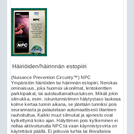
Häiriöiden/häirinnän estopiiri
(Nuisance Prevention Circuitry™) NPC
Ympäristön häiriöiden tai häirinnän estopiiri. Nerokas
ominaisuus, joka huomioi ukonilmat, lentokenttien
parkkipaikat, tai autolauttamatkustuksen. Mikäli jokin
silmukka, esim. iskuntunnistimen hälytystaso laukeaa
kolme kertaa tunnin aikana, se jätetään tunniksi pois
seurannasta ja palautetaan automaattisesti tilanteen
rauhoituttua. Kaikki muut silmukat ja ajonesto ovat
kytkettyinä koko ajan. Hälyttimen pois kytkeminen ei
nollaa aktivoitunutta NPC:tä vaan käynnistysvirta on
käytettävä päällä. Ei jatkuvia turhia tai ilkivaltaisia