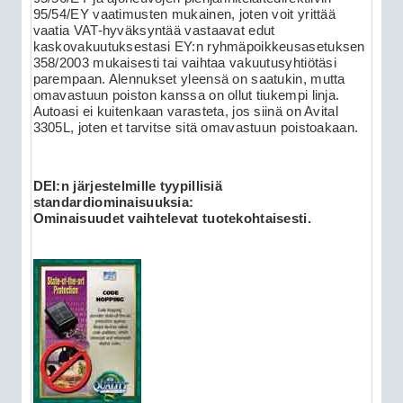
95/54/EY vaatimusten mukainen, joten voit yrittää
vaatia VAT-hyväksyntää vastaavat edut
kaskovakuutuksestasi EY:n ryhmäpoikkeusasetuksen
358/2003 mukaisesti tai vaihtaa vakuutusyhtiötäsi
parempaan. Alennukset yleensä on saatukin, mutta
omavastuun poiston kanssa on ollut tiukempi linja.
Autoasi ei kuitenkaan varasteta, jos siinä on Avital
3305L, joten et tarvitse sitä omavastuun poistoakaan.
DEI:n järjestelmille tyypillisiä
standardiominaisuuksia:
Ominaisuudet vaihtelevat tuotekohtaisesti.