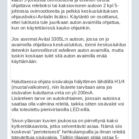
ohjattava releboksi tai kaksioviseen autoon 2 kpl 5-
johtoisia ovimoottoreita ja pelkkä keskuslukituksen
ohjausboksi Avitalin lisäksi. Käytäntö on osoittanut,
ettei lukitusta tule juurikaan auton avaimilla ohjattua,
kun on käytettävissä kauko-ohjainkin.
Jos asennat Avital 3305L:n autoon, jossa on jo
avaimella ohjattava keskuslukitus,
toimii keskuslukitus
tietenkin luonnollisesti edelleen auton avaimilla
, mutta
tuskin koskaan tulet sitä auton avaimilla enää
käyttämään.
Haluttaessa ohjata sisävaloja hälyttimen lähdöllä H1/4
(musta/valkoinen), niin lisärele tarvitaan aina jos
sisävalon kuluttama virta on yli 200mA.
Lisäreleen tarve on autokohtainen, joissain autoissa
saattaa olla valmiina releitä, taikka sitten sisävalot voi
olla toteutettu pienivirtaisilla LED:eillä.
Sivun yläosan kuvien joukossa on piirrettynä kaksi
kytkentäkaaviota, jotka selventävät asiaa. Nämä siis
koskevat "perinteisesti" hehkulampuilla ja ilman releitä
toteutettuja sisävaloja. Tällöin tilaajan pitää ostaa 5-