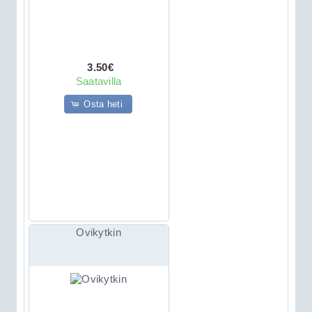
3.50€
Saatavilla
Osta heti
Ovikytkin