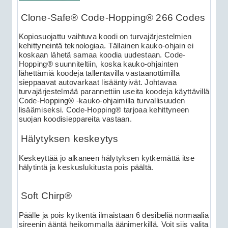
Clone-Safe® Code-Hopping® 266 Codes
Kopiosuojattu vaihtuva koodi on turvajärjestelmien
kehittyneintä teknologiaa. Tällainen kauko-ohjain ei
koskaan lähetä samaa koodia uudestaan. Code-
Hopping® suunniteltiin, koska kauko-ohjainten
lähettämiä koodeja tallentavilla vastaanottimilla
sieppaavat autovarkaat lisääntyivät. Johtavaa
turvajärjestelmää parannettiin useita koodeja käyttävillä
Code-Hopping® -kauko-ohjaimilla turvallisuuden
lisäämiseksi. Code-Hopping® tarjoaa kehittyneen
suojan koodisieppareita vastaan.
Hälytyksen keskeytys
Keskeyttää jo alkaneen hälytyksen kytkemättä itse
hälytintä ja keskuslukitusta pois päältä.
Soft Chirp®
Päälle ja pois kytkentä ilmaistaan 6 desibeliä normaalia
sireenin ääntä heikommalla äänimerkillä. Voit siis valita