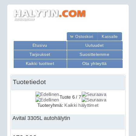
Ostoskori
Kassalle
Etusivu
Uutuudet
Tarjoukset
Suosittelemme
Kaikki tuotteet
Ota yhteyttä
Tuotetiedot
Tuote 6 / 7
Tuoteryhmä:
Kaikki hälyttimet
Avital 3305L autohälytin