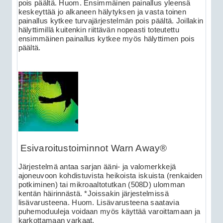
pois päältä. Huom. Ensimmäinen painallus yleensä
keskeyttää jo alkaneen hälytyksen ja vasta toinen
painallus kytkee turvajärjestelmän pois päältä. Joillakin
hälyttimillä kuitenkin riittävän nopeasti toteutettu
ensimmäinen painallus kytkee myös hälyttimen pois
päältä.
Esivaroitustoiminnot Warn Away®
Järjestelmä antaa sarjan ääni- ja valomerkkejä
ajoneuvoon kohdistuvista heikoista iskuista (renkaiden
potkiminen) tai mikroaaltotutkan (508D) ulomman
kentän häirinnästä. *Joissakin järjestelmissä
lisävarusteena. Huom. Lisävarusteena saatavia
puhemoduuleja voidaan myös käyttää varoittamaan ja
karkottamaan varkaat.