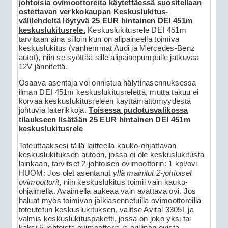
johtoisia ovimoottoreita käytettäessä suositellaan
ostettavan verkkokaupan Keskuslukitus-
välilehdeltä löytyvä 25 EUR hintainen DEI 451m
keskuslukitusrele.
Keskuslukitusrele DEI 451m
tarvitaan aina silloin kun on alipaineella toimiva
keskuslukitus (vanhemmat Audi ja Mercedes-Benz
autot), niin se syöttää sille alipainepumpulle jatkuvaa
12V jännitettä.
Osaava asentaja voi onnistua hälytinasennuksessa
ilman DEI 451m keskuslukitusrelettä, mutta takuu ei
korvaa keskuslukitusreleen käyttämättömyydestä
johtuvia laiterikkoja.
Toisessa pudotusvalikossa
tilaukseen lisätään 25 EUR hintainen DEI 451m
keskuslukitusrele
Toteuttaaksesi tällä laitteella kauko-ohjattavan
keskuslukituksen autoon, jossa ei ole keskuslukitusta
lainkaan, tarvitset 2-johtoisen ovimoottorin: 1 kpl/ovi
HUOM: Jos olet asentanut
yllä mainitut 2-johtoiset
ovimoottorit
, niin keskuslukitus toimii vain kauko-
ohjaimella. Avaimella aukeaa vain avattava ovi. Jos
haluat myös toimivan jälkiasennetuilla ovimoottoreilla
toteutetun keskuslukituksen, valitse Avital 3305L ja
valmis keskuslukituspaketti, jossa on joko yksi tai
kaksi 5-johtoista ovimoottoria ja erillinen ovista