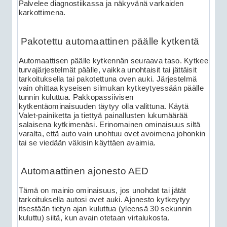
Palvelee diagnostiikassa ja näkyvänä varkaiden
karkottimena.
Pakotettu automaattinen päälle kytkentä
Automaattisen päälle kytkennän seuraava taso. Kytkee
turvajärjestelmät päälle, vaikka unohtaisit tai jättäisit
tarkoituksella tai pakotettuna oven auki. Järjestelmä
vain ohittaa kyseisen silmukan kytkeytyessään päälle
tunnin kuluttua. Pakkopassiivisen
kytkentäominaisuuden täytyy olla valittuna. Käytä
Valet-painiketta ja tiettyä painallusten lukumäärää
salaisena kytkimenäsi. Erinomainen ominaisuus siltä
varalta, että auto vain unohtuu ovet avoimena johonkin
tai se viedään väkisin käyttäen avaimia.
Automaattinen ajonesto AED
Tämä on mainio ominaisuus, jos unohdat tai jätät
tarkoituksella autosi ovet auki. Ajonesto kytkeytyy
itsestään tietyn ajan kuluttua (yleensä 30 sekunnin
kuluttu) siitä, kun avain otetaan virtalukosta.