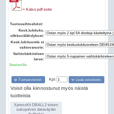
-> Katso pdf esite
Tuotevaihtoehdot:
Kesk.lukituks.
vilkkuvälähdykset:
Kesk.lukitusrele ei
vakiovaruste:
Vaihtokärkireleen
tarve:
Saatavilla
Kpl:
Tuotearvioinnit
Lisää ostoskoriin
Voisit olla kiinnostunut myös näistä
tuotteista
XpressKit DBALL2 toisen
sukupolven dataväylän
lisäboksi