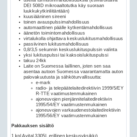
useita tunnistinmahdollisuuksia (esivaroittava
DEI 508D mikroaaltotutka käy suoraan
luukkukytkinliitäntään)
kuusiääninen sireeni
toinen avauspulssimahdollisuus
automaattinen päälle kytkentämahdollisuus
äänetön toimintomahdollisuus
virtalukolla ohjattava keskuslukitusmahdollisuus
passiivinen lukitusmahdollisuus
0,8/3,5 sekunnin keskuslukituspulssin valinta
yksi lukituspulssi tai kaksoislukituspulssi
takuu 24kk
Laite on Suomessa laillinen, joten sen saa
asentaa autoon Suomessa vaarantamatta auton
palovakuutusta ja sähköturvallisuutta:
e-mark
radio- ja telepäätelaitedirektiivin 1999/5/EY
R-TTE vaatimustenmukainen
ajoneuvojen pienjännitelaitedirektiivin
1995/54/EY vaatimustenmukainen
ajoneuvojen varkaudenestolaitedirektiivin
1995/56/EY vaatimustenmukainen
Pakkauksen sisältö
1 kpl Avital 3305L erillinen keskusyksikkö