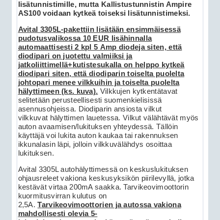
lisätunnistimille, mutta Kallistustunnistin Ampire
AS100 voidaan kytkeä toiseksi lisätunnistimeksi.
Avital 3305L-pakettiin lisätään ensimmäisessä
pudotusvalikossa 10 EUR lisähinnalla
automaattisesti 2 kpl 5 Amp diodeja siten, että
diodipari on juotettu valmiiksi ja
jatkoliittimellä+kutistesukalla on helppo kytkeä
diodipari siten, että diodiparin toiselta puolelta
johtopari menee vilkkuihin ja toiselta puolelta
hälyttimeen (ks. kuva).
Vilkkujen kytkentätavat
selitetään perusteellisesti suomenkielisissä
asennusohjeissa. Diodiparin ansiosta vilkut
vilkkuvat hälyttimen lauetessa. Vilkut välähtävät myös
auton avaamisen/lukituksen yhteydessä. Tällöin
käyttäjä voi lukita auton kaukaa tai rakennuksen
ikkunalasin läpi, jolloin vilkkuvälähdys osoittaa
lukituksen.
Avital 3305L autohälyttimessä on keskuslukituksen
ohjausreleet vakiona keskusyksikön piirilevyllä, jotka
kestävät virtaa 200mA saakka. Tarvikeovimoottorin
kuormitusvirran kulutus on
2,5A.
T
arvikeovimoottorien ja autossa vakiona
mahdollisesti olevia 5-