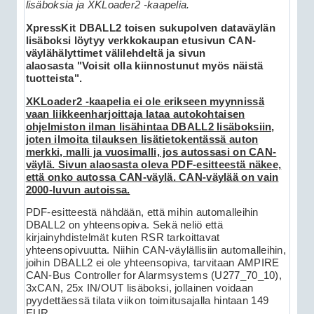
lisäboksia ja XKLoader2 -kaapelia.
XpressKit DBALL2 toisen sukupolven dataväylän
lisäboksi löytyy verkkokaupan etusivun CAN-
väylähälyttimet välilehdeltä ja sivun
alaosasta "Voisit olla kiinnostunut myös näistä
tuotteista".
XKLoader2 -kaapelia ei ole erikseen myynnissä
vaan liikkeenharjoittaja lataa autokohtaisen
ohjelmiston ilman lisähintaa DBALL2 lisäboksiin,
joten ilmoita tilauksen lisätietokentässä auton
merkki, malli ja vuosimalli, jos autossasi on CAN-
väylä. Sivun alaosasta oleva PDF-esitteestä näkee,
että onko autossa CAN-väylä. CAN-väylää on vain
2000-luvun autoissa.
PDF-esitteestä nähdään, että mihin automalleihin
DBALL2 on yhteensopiva. Sekä neliö että
kirjainyhdistelmät kuten RSR tarkoittavat
yhteensopivuutta. Niihin CAN-väylällisiin automalleihin,
joihin DBALL2 ei ole yhteensopiva, tarvitaan AMPIRE
CAN-Bus Controller for Alarmsystems (U277_70_10),
3xCAN, 25x IN/OUT lisäboksi, jollainen voidaan
pyydettäessä tilata viikon toimitusajalla hintaan 149
EUR.