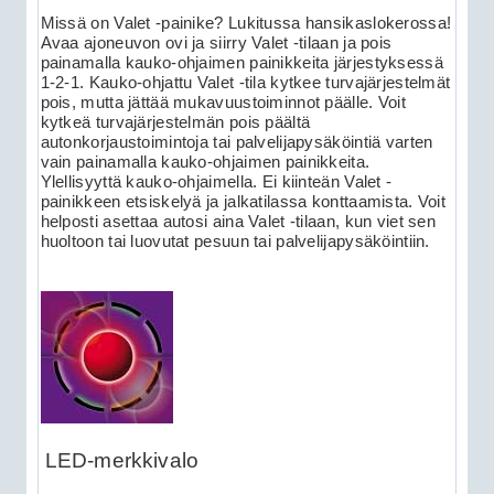
Missä on Valet -painike? Lukitussa hansikaslokerossa!
Avaa ajoneuvon ovi ja siirry Valet -tilaan ja pois
painamalla kauko-ohjaimen painikkeita järjestyksessä
1-2-1. Kauko-ohjattu Valet -tila kytkee turvajärjestelmät
pois, mutta jättää mukavuustoiminnot päälle. Voit
kytkeä turvajärjestelmän pois päältä
autonkorjaustoimintoja tai palvelijapysäköintiä varten
vain painamalla kauko-ohjaimen painikkeita.
Ylellisyyttä kauko-ohjaimella. Ei kiinteän Valet -
painikkeen etsiskelyä ja jalkatilassa konttaamista. Voit
helposti asettaa autosi aina Valet -tilaan, kun viet sen
huoltoon tai luovutat pesuun tai palvelijapysäköintiin.
LED-merkkivalo