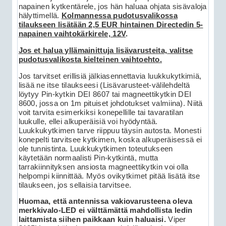
napainen kytkentärele, jos hän haluaa ohjata sisävaloja
hälyttimellä.
Kolmannessa pudotusvalikossa
tilaukseen lisätään 2,5 EUR hintainen Directedin 5-
napainen vaihtokärkirele, 12V
.
Jos et halua yllämainittuja lisävarusteita, valitse
pudotusvalikosta kielteinen vaihtoehto.
Jos tarvitset erillisiä jälkiasennettavia luukkukytkimiä,
lisää ne itse tilaukseesi (Lisävarusteet-välilehdeltä
löytyy Pin-kytkin DEI 8607 tai magneettikytkin DEI
8600, jossa on 1m pituiset johdotukset valmiina). Niitä
voit tarvita esimerkiksi konepellille tai tavaratilan
luukulle, ellei alkuperäisiä voi hyödyntää.
Luukkukytkimen tarve riippuu täysin autosta. Monesti
konepelti tarvitsee kytkimen, koska alkuperäisessä ei
ole tunnistinta. Luukkukytkimen toteutukseen
käytetään normaalisti Pin-kytkintä, mutta
tarrakiinnityksen ansiosta magneettikytkin voi olla
helpompi kiinnittää. Myös ovikytkimet pitää lisätä itse
tilaukseen, jos sellaisia tarvitsee.
Huomaa, että antennissa vakiovarusteena oleva
merkkivalo-LED ei välttämättä mahdollista ledin
laittamista siihen paikkaan kuin haluaisi.
Viper