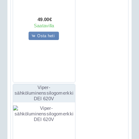
49.00€
Saatavilla
Osta heti
Viper-
sähköluminenssilogomerkki
DEI 620V