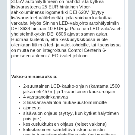
3105V autohälyttimeen on mahdollista kytkeä
lisävarusteena 25 EUR hintainen Viper-
sähköluminenssilogomerkki DEI 620V (löytyy
lisävarusteet-välilehdeltä), jolla voidaan karkottaa
varkaita. Myös Sininen LED-valojohto autohälyttimiin
DEI 8634 hintaan 10 EUR ja Punainen LED-valo/valet-
yhdistelmäkytkin DEI 8606 ajavat saman asian.
Huomaa kuitenkin, että keskusyksikössä ei ole
ollenkaan liittimiä led- ja valet-johdoille, tai itseasiassa
on mutta ne on integroituna Control Centerin 6-
pinniseen antenni-/LED-/valet-johtoon.
Vakio-ominaisuuksia:
2-suuntainen LCD-kauko-ohjain (kantama 1500
jalkaa eli 457m) ja 1-suuntainen kauko-ohjain
4 vastaanotinkanavaa
3 lisäkanavalähtöä mukavuustoiminnoille
ajonesto
sisävalon ohjaus (syttyy, kun kytket hälyttimen
pois jne.)
keskuslukituksen ohjaus (releet vakiona)
kaksitasoinen säädettävä iskuntunnistin