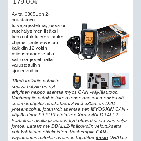
179.00€
Avital 3305L on 2-
suuntainen
turvajärjestelmä, jossa on
autohälyttimen lisäksi
keskuslukituksen kauko-
ohjaus. Laite soveltuu
kaikkiin 12 voltin
miinusmaadoitetulla
sähköjärjestelmällä
varustettuihin
ajoneuvoihin.
Tämä kaikkiin autoihin
sopiva hälytin on nyt
erityisen helppo asentaa myös CAN -väyläautoon.
Vanhempiin autoihin laite asennetaan suomenkielistä
asennusohjetta noudattaen
. Avital 3305L on D2D -
yhteensopiva, joten voit asentaa sen
MYÖSKIN
CAN -
väyläautoon 99 EUR hintaisen XpressKit DBALL2
lisäboksin avulla ja autoon kytkettäväksi jää vain neljä
johtoa. Lataamme DBALL2-lisäboksiin veloituksetta
autokohtaisen ohjelmiston. Vanhempiin CAN-
väylättömiin autoihin asennus tapahtuu
ilman
DBALL2