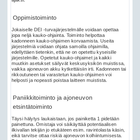
ajaksi.
Oppimistoiminto
Jokaiselle DEI -turvajärjestelmälle voidaan opettaa
jopa neljä kauko-ohjainta. Toiminto helpottaa
kadonneen kauko-ohjaimen korvaamista. Useita
järjestelmiä voidaan ohjata samoilla ohjaimilla,
edellyttäen tietenkin, että ne on opetettu kyseisille
järjestelmille. Opetetut kauko-ohjaimet ja kaikki
muutkin asetukset säilyvät keskusyksikön muistissa,
vaikka ajoneuvon akku kytkettäisiin irti. Kadonneen tai
rikkoutuneen tai varastetun kauko-ohjaimen voi
helposti ja nopeasti poistaa laitteen muistista.
Paniikkitoiminto ja ajoneuvon
etsintätoiminto
Täysi hälytys laukaistaan, jos painiketta 1 pidetään
painettuna. Omistaja voi säikäyttää potentiaalisen
ilkivallan tekijän jo etukäteen esim. ravintolasta käsin,
eikä tarvitse ottaa riskiä ajoneuvon kolhiintumisesta.