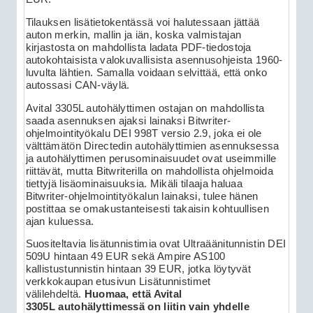
Tilauksen lisätietokentässä voi halutessaan jättää
auton merkin, mallin ja iän, koska valmistajan
kirjastosta on mahdollista ladata PDF-tiedostoja
autokohtaisista valokuvallisista asennusohjeista 1960-
luvulta lähtien. Samalla voidaan selvittää, että onko
autossasi CAN-väylä.
Avital 3305L autohälyttimen ostajan on mahdollista
saada asennuksen ajaksi lainaksi Bitwriter-
ohjelmointityökalu DEI 998T versio 2.9, joka ei ole
välttämätön Directedin autohälyttimien asennuksessa
ja autohälyttimen perusominaisuudet ovat useimmille
riittävät, mutta Bitwriterilla on mahdollista ohjelmoida
tiettyjä lisäominaisuuksia. Mikäli tilaaja haluaa
Bitwriter-ohjelmointityökalun lainaksi, tulee hänen
postittaa se omakustanteisesti takaisin kohtuullisen
ajan kuluessa.
Suositeltavia lisätunnistimia ovat Ultraäänitunnistin DEI
509U hintaan 49 EUR sekä Ampire AS100
kallistustunnistin hintaan 39 EUR, jotka löytyvät
verkkokaupan etusivun Lisätunnistimet
välilehdeltä.
Huomaa, että Avital
3305L autohälyttimessä on liitin vain yhdelle