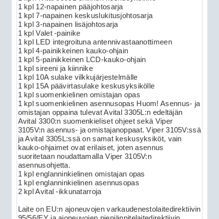
1 kpl 12-napainen pääjohtosarja
1 kpl 7-napainen keskuslukitusjohtosarja
1 kpl 3-napainen lisäjohtosarja
1 kpl Valet -painike
1 kpl LED integroituna antennivastaanottimeen
1 kpl 4-painikkeinen kauko-ohjain
1 kpl 5-painikkeinen LCD-kauko-ohjain
1 kpl sireeni ja kiinnike
1 kpl 10A sulake vilkkujärjestelmälle
1 kpl 15A päävirtasulake keskusyksikölle
1 kpl suomenkielinen omistajan opas
1 kpl suomenkielinen asennusopas Huom! Asennus- ja
omistajan oppaina tulevat Avital 3305L:n edeltäjän
Avital 3300:n suomenkieliset ohjeet sekä Viper
3105V:n asennus- ja omistajanoppaat. Viper 3105V:ssä
ja Avital 3305L:ssä on samat keskusyksiköt, vain
kauko-ohjaimet ovat erilaiset, joten asennus
suoritetaan noudattamalla Viper 3105V:n
asennusohjetta.
1 kpl englanninkielinen omistajan opas
1 kpl englanninkielinen asennusopas
2 kpl Avital -ikkunatarroja
Laite on EU:n ajoneuvojen varkaudenestolaitedirektiivin
95/56/EY ja ajoneuvojen pienjännitelaitedirektiivin