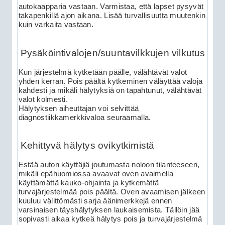
autokaapparia vastaan. Varmistaa, että lapset pysyvät
takapenkillä ajon aikana. Lisää turvallisuutta muutenkin
kuin varkaita vastaan.
Pysäköintivalojen/suuntavilkkujen vilkutus
Kun järjestelmä kytketään päälle, välähtävät valot
yhden kerran. Pois päältä kytkeminen väläyttää valoja
kahdesti ja mikäli hälytyksiä on tapahtunut, välähtävät
valot kolmesti.
Hälytyksen aiheuttajan voi selvittää
diagnostiikkamerkkivaloa seuraamalla.
Kehittyvä hälytys ovikytkimistä
Estää auton käyttäjiä joutumasta noloon tilanteeseen,
mikäli epähuomiossa avaavat oven avaimella
käyttämättä kauko-ohjainta ja kytkemättä
turvajärjestelmää pois päältä. Oven avaamisen jälkeen
kuuluu välittömästi sarja äänimerkkejä ennen
varsinaisen täyshälytyksen laukaisemista. Tällöin jää
sopivasti aikaa kytkeä hälytys pois ja turvajärjestelmä