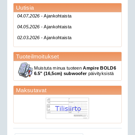
Uutisia
04.07.2026 -
Ajankohtaista
04.05.2026 -
Ajankohtaista
02.03.2026 -
Ajankohtaista
Tuoteilmoitukset
189.00€
Muistuta minua tuoteen
Ampire BOLD6
Clifford 330X1 C...
6.5" (16,5cm) subwoofer
päivityksistä
CAN 3903V autohälytin +
Maksutavat
ultraääniliikeilmaisin DEI 509U