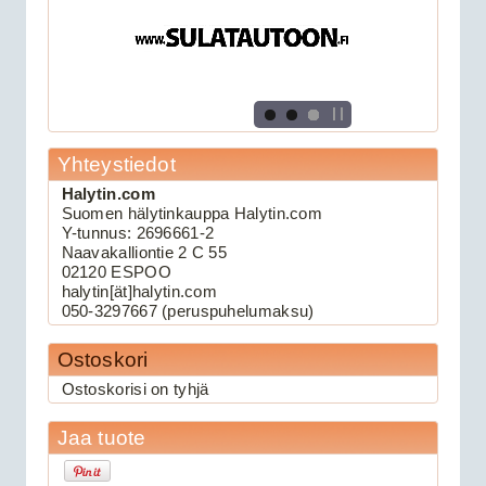
Yhteystiedot
Halytin.com
109.00€
Suomen hälytinkauppa Halytin.com
Keskuslukituksen kau...
Y-tunnus: 2696661-2
Naavakalliontie 2 C 55
02120 ESPOO
halytin[ät]halytin.com
Viper 3105V autohälytin
050-3297667 (peruspuhelumaksu)
Ostoskori
Ostoskorisi on tyhjä
Jaa tuote