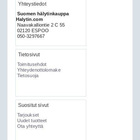
Yhteystiedot
Suomen hälytinkauppa
Halytin.com
Naavakalliontie 2 C 55
279.00€
02120 ESPOO
CAN 3903V autohä...
050-3297667
Clifford 330X2 autohälytin +
Tietosivut
ultraääniliikeilmaisin DEI 509U
Toimitusehdot
Yhteydenottolomake
Tietosuoja
Suositut sivut
Tarjoukset
Uudet tuotteet
Ota yhteyttä
189.00€
Clifford 330X2 C...