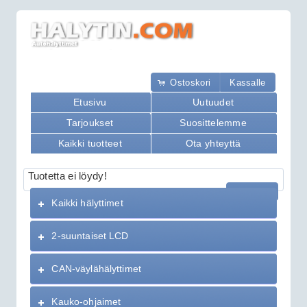
Ostoskori
Kassalle
Etusivu
Uutuudet
Tarjoukset
Suosittelemme
Kaikki tuotteet
Ota yhteyttä
Tuotetta ei löydy!
Jatka
Kaikki hälyttimet
2-suuntaiset LCD
CAN-väylähälyttimet
Kauko-ohjaimet