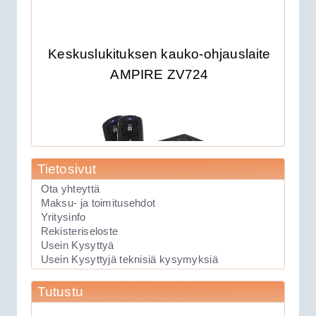
Keskuslukituksen kauko-ohjauslaite
AMPIRE ZV724
Tietosivut
Ota yhteyttä
Maksu- ja toimitusehdot
Yritysinfo
89.00€
Rekisteriseloste
Laite soveltuu KAIKK...
Usein Kysyttyä
Usein Kysyttyjä teknisiä kysymyksiä
Keskuslukituksen kauko-ohjauslaite
Tutustu
Viper 211HV