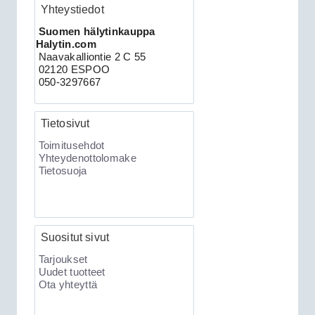
Yhteystiedot
Clifford 330X2 autohälytin +
Suomen hälytinkauppa
Halytin.com
ultraääniliikeilmaisin DEI 509U
Naavakalliontie 2 C 55
02120 ESPOO
050-3297667
Tietosivut
Toimitusehdot
Yhteydenottolomake
Tietosuoja
189.00€
Clifford 330X2 C...
Suositut sivut
XKLoader2 ohjelmointikaapeli CAN
Tarjoukset
Uudet tuotteet
Ota yhteyttä