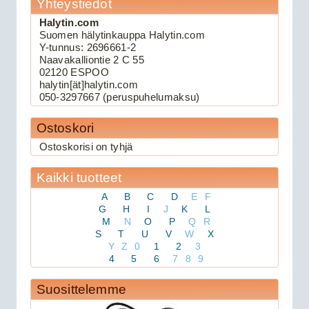
Yhteystiedot
Halytin.com
Suomen hälytinkauppa Halytin.com
109.00€
Y-tunnus: 2696661-2
Keskuslukituksen kau...
Naavakalliontie 2 C 55
02120 ESPOO
halytin[ät]halytin.com
Viper 3105V autohälytin
050-3297667 (peruspuhelumaksu)
Ostoskori
Ostoskorisi on tyhjä
Kaikki tuotteet
A
B
C
D
E
F
G
H
I
J
K
L
M
N
O
P
Q
R
S
T
U
V
W
X
159.00€
Y
Z
0
1
2
3
Viper 3105V on 1-suu...
4
5
6
7
8
9
Suosittelemme
Avital 3305L autohälytin