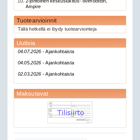
2-johtoinen keskuslukitus- ovimoottori,
Ampire
Tuotearvioinnit
189.00€
Tällä hetkellä ei löydy tuotearviointeja
Clifford 330X1 C...
Uutisia
CAN 3903V autohälytin +
04.07.2026 -
Ajankohtaista
ultraääniliikeilmaisin DEI 509U
04.05.2026 -
Ajankohtaista
02.03.2026 -
Ajankohtaista
Maksutavat
279.00€
CAN 3903V autohä...