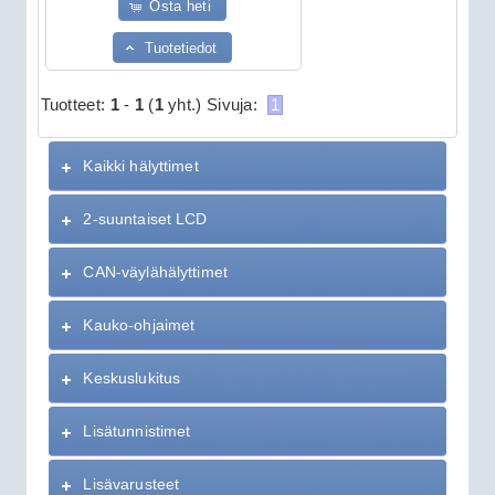
Osta heti
Tuotetiedot
Tuotteet:
1
-
1
(
1
yht.)
Sivuja:
1
Kaikki hälyttimet
2-suuntaiset LCD
CAN-väylähälyttimet
Kauko-ohjaimet
Keskuslukitus
Lisätunnistimet
Lisävarusteet