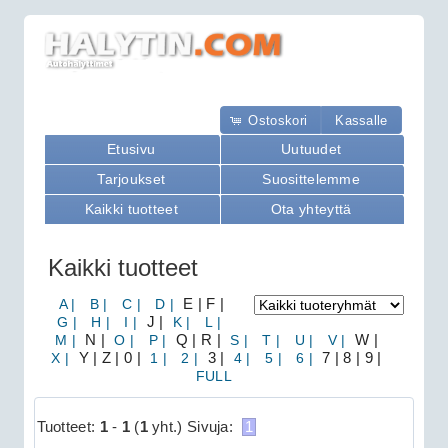
Ostoskori
Kassalle
Etusivu
Uutuudet
Tarjoukset
Suosittelemme
Kaikki tuotteet
Ota yhteyttä
Kaikki tuotteet
A |
B |
C |
D |
E | F |
G |
H |
I |
J |
K |
L |
M |
N |
O |
P |
Q | R |
S |
T |
U |
V |
W |
X |
Y | Z | 0 |
1 |
2 |
3 |
4 |
5 |
6 |
7 | 8 | 9 |
FULL
Tuotteet:
1
-
1
(
1
yht.)
Sivuja:
1