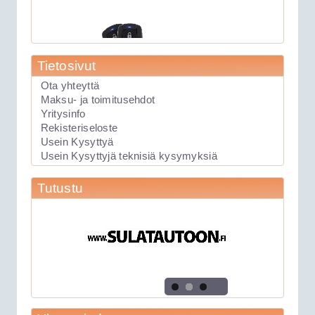
Tietosivut
Ota yhteyttä
Maksu- ja toimitusehdot
Yritysinfo
Rekisteriseloste
89.00€
Laite soveltuu KAIKK...
Usein Kysyttyä
Usein Kysyttyjä teknisiä kysymyksiä
Keskuslukituksen kauko-ohjauslaite
Tutustu
Viper 211HV