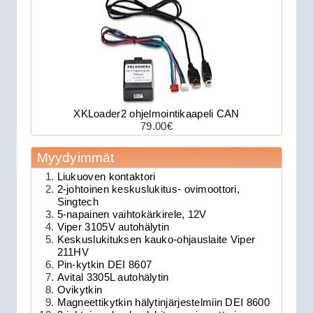
XKLoader2 ohjelmointikaapeli CAN
79.00€
179.00€
Myydyimmät
Avital 3305L on 2-su...
Liukuoven kontaktori
2-johtoinen keskuslukitus- ovimoottori,
Clifford 330X1 autohälytin +
Singtech
5-napainen vaihtokärkirele, 12V
ultraääniliikeilmaisin DEI 509U
Viper 3105V autohälytin
Keskuslukituksen kauko-ohjauslaite Viper
211HV
Pin-kytkin DEI 8607
Avital 3305L autohälytin
Ovikytkin
Magneettikytkin hälytinjärjestelmiin DEI 8600