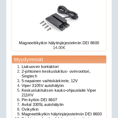
Magneettikytkin hälytinjärjestelmiin DEI 8600
14.00€
179.00€
Myydyimmät
Avital 3305L on 2-su...
Liukuoven kontaktori
2-johtoinen keskuslukitus- ovimoottori,
Clifford 330X1 autohälytin +
Singtech
5-napainen vaihtokärkirele, 12V
ultraääniliikeilmaisin DEI 509U
Viper 3105V autohälytin
Keskuslukituksen kauko-ohjauslaite Viper
211HV
Pin-kytkin DEI 8607
Avital 3305L autohälytin
Ovikytkin
Magneettikytkin hälytinjärjestelmiin DEI 8600