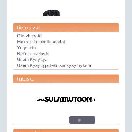
Tietosivut
Ota yhteyttä
Maksu- ja toimitusehdot
Yritysinfo
Rekisteriseloste
89.00€
Laite soveltuu KAIKK...
Usein Kysyttyä
Usein Kysyttyjä teknisiä kysymyksiä
Keskuslukituksen kauko-ohjauslaite
Tutustu
Viper 211HV