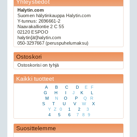
Yhteystiedot
Halytin.com
Suomen hälytinkauppa Halytin.com
109.00€
Y-tunnus: 2696661-2
Keskuslukituksen kau...
Naavakalliontie 2 C 55
02120 ESPOO
halytin[ät]halytin.com
Viper 3105V autohälytin
050-3297667 (peruspuhelumaksu)
Ostoskori
Ostoskorisi on tyhjä
Kaikki tuotteet
A
B
C
D
E
F
G
H
I
J
K
L
M
N
O
P
Q
R
S
T
U
V
W
X
159.00€
Y
Z
0
1
2
3
Viper 3105V on 1-suu...
4
5
6
7
8
9
Suosittelemme
Avital 3305L autohälytin