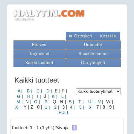
Ostoskori
Kassalle
Etusivu
Uutuudet
Tarjoukset
Suosittelemme
Kaikki tuotteet
Ota yhteyttä
Kaikki tuotteet
A |
B |
C |
D |
E | F |
G |
H |
I |
J |
K |
L |
M |
N |
O |
P |
Q | R |
S |
T |
U |
V |
W |
X |
Y | Z | 0 |
1 |
2 |
3 |
4 |
5 |
6 |
7 | 8 | 9 |
FULL
Tuotteet:
1
-
1
(
1
yht.)
Sivuja:
1