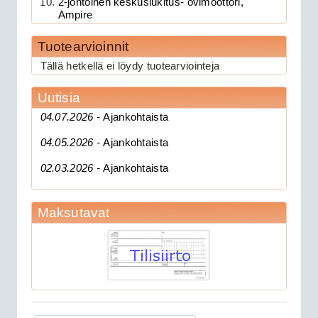
2-johtoinen keskuslukitus- ovimoottori,
Ampire
Tuotearvioinnit
189.00€
Tällä hetkellä ei löydy tuotearviointeja
Clifford 330X1 C...
Uutisia
CAN 3903V autohälytin +
04.07.2026 -
Ajankohtaista
ultraääniliikeilmaisin DEI 509U
04.05.2026 -
Ajankohtaista
02.03.2026 -
Ajankohtaista
Maksutavat
279.00€
CAN 3903V autohä...