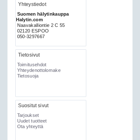
Yhteystiedot
Clifford 330X2 autohälytin +
Suomen hälytinkauppa
Halytin.com
ultraääniliikeilmaisin DEI 509U
Naavakalliontie 2 C 55
02120 ESPOO
050-3297667
Tietosivut
Toimitusehdot
Yhteydenottolomake
Tietosuoja
189.00€
Clifford 330X2 C...
Suositut sivut
XKLoader2 ohjelmointikaapeli CAN
Tarjoukset
Uudet tuotteet
Ota yhteyttä