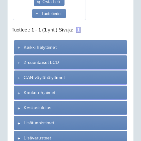
Osta heti
Tuotetiedot
Tuotteet:
1
-
1
(
1
yht.)
Sivuja:
1
Kaikki hälyttimet
2-suuntaiset LCD
CAN-väylähälyttimet
Kauko-ohjaimet
Keskuslukitus
Lisätunnistimet
Lisävarusteet