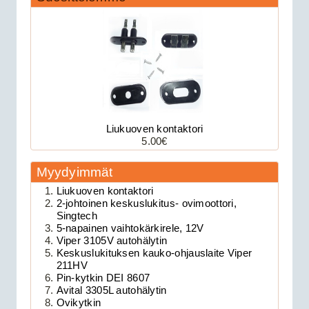
Liukuoven kontaktori
5.00€
179.00€
Avital 3305L on 2-su...
Myydyimmät
Liukuoven kontaktori
Clifford 330X1 autohälytin +
2-johtoinen keskuslukitus- ovimoottori,
Singtech
ultraääniliikeilmaisin DEI 509U
5-napainen vaihtokärkirele, 12V
Viper 3105V autohälytin
Keskuslukituksen kauko-ohjauslaite Viper
211HV
Pin-kytkin DEI 8607
Avital 3305L autohälytin
Ovikytkin