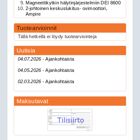
Magneettikytkin hälytinjärjestelmiin DEI 8600
2-johtoinen keskuslukitus- ovimoottori,
Ampire
Tuotearvioinnit
189.00€
Clifford 330X1 C...
Tällä hetkellä ei löydy tuotearviointeja
Uutisia
CAN 3903V autohälytin +
04.07.2026 -
Ajankohtaista
ultraääniliikeilmaisin DEI 509U
04.05.2026 -
Ajankohtaista
02.03.2026 -
Ajankohtaista
Maksutavat
279.00€
CAN 3903V autohä...