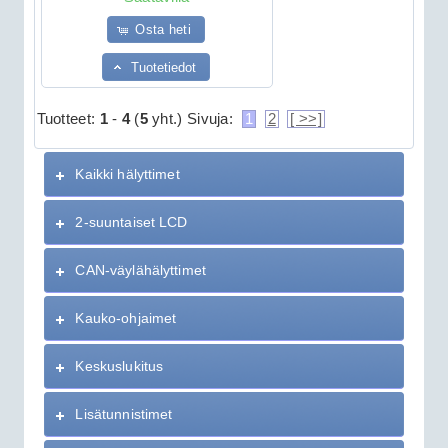
Osta heti
Tuotetiedot
Tuotteet:
1
-
4
(
5
yht.)
Sivuja:
1
2
[ >>]
Kaikki hälyttimet
2-suuntaiset LCD
CAN-väylähälyttimet
Kauko-ohjaimet
Keskuslukitus
Lisätunnistimet