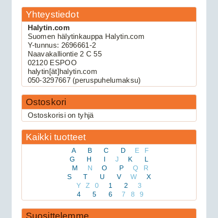
Yhteystiedot
Halytin.com
109.00€
Suomen hälytinkauppa Halytin.com
Keskuslukituksen kau...
Y-tunnus: 2696661-2
Naavakalliontie 2 C 55
02120 ESPOO
Viper 3105V autohälytin
halytin[ät]halytin.com
050-3297667 (peruspuhelumaksu)
Ostoskori
Ostoskorisi on tyhjä
Kaikki tuotteet
A
B
C
D
E
F
G
H
I
J
K
L
M
N
O
P
Q
R
159.00€
S
T
U
V
W
X
Viper 3105V on 1-suu...
Y
Z
0
1
2
3
4
5
6
7
8
9
Avital 3305L autohälytin
Suosittelemme