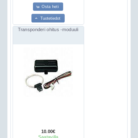
Osta heti
Tuotetiedot
Transponderi ohitus -moduuli
10.00€
Saatavilla