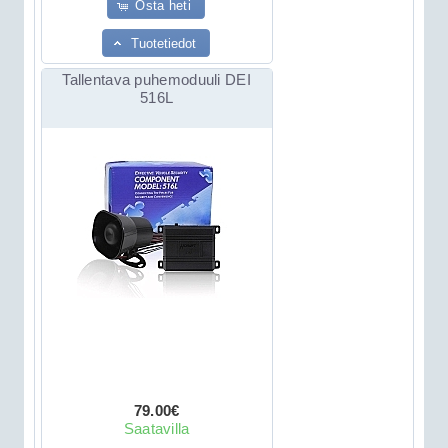
Osta heti
Tuotetiedot
Tallentava puhemoduuli DEI
516L
79.00€
Saatavilla