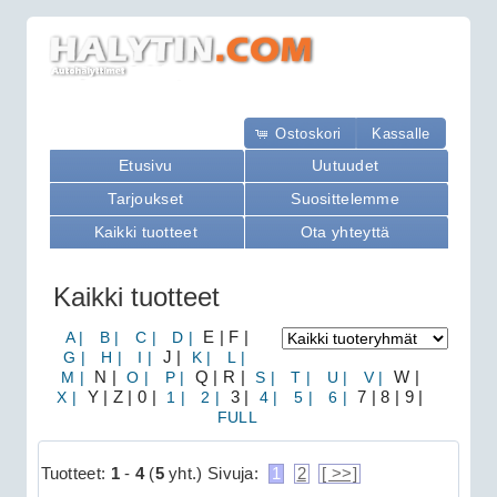
Ostoskori
Kassalle
Etusivu
Uutuudet
Tarjoukset
Suosittelemme
Kaikki tuotteet
Ota yhteyttä
Kaikki tuotteet
A |
B |
C |
D |
E | F |
G |
H |
I |
J |
K |
L |
M |
N |
O |
P |
Q | R |
S |
T |
U |
V |
W |
X |
Y | Z | 0 |
1 |
2 |
3 |
4 |
5 |
6 |
7 | 8 | 9 |
FULL
Tuotteet:
1
-
4
(
5
yht.)
Sivuja:
1
2
[ >>]