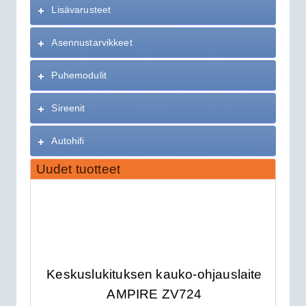
Lisävarusteet
Asennustarvikkeet
Puhemodulit
Sireenit
Autohifi
Uudet tuotteet
Keskuslukituksen kauko-ohjauslaite
AMPIRE ZV724