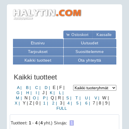
Ostoskori
Kassalle
Etusivu
Uutuudet
Tarjoukset
Suosittelemme
Kaikki tuotteet
Ota yhteyttä
Kaikki tuotteet
A |
B |
C |
D |
E | F |
G |
H |
I |
J |
K |
L |
M |
N |
O |
P |
Q | R |
S |
T |
U |
V |
W |
X |
Y | Z | 0 |
1 |
2 |
3 |
4 |
5 |
6 |
7 | 8 | 9 |
FULL
Tuotteet:
1
-
4
(
4
yht.)
Sivuja:
1