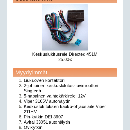
Keskuslukitusrele Directed 451M
25.00€
179.00€
Avital 3305L on 2-su...
Myydyimmät
Liukuoven kontaktori
Clifford 330X1 autohälytin +
2-johtoinen keskuslukitus- ovimoottori,
Singtech
ultraääniliikeilmaisin DEI 509U
5-napainen vaihtokärkirele, 12V
Viper 3105V autohälytin
Keskuslukituksen kauko-ohjauslaite Viper
211HV
Pin-kytkin DEI 8607
Avital 3305L autohälytin
Ovikytkin