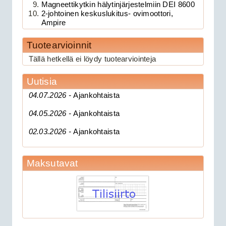
Magneettikytkin hälytinjärjestelmiin DEI 8600
2-johtoinen keskuslukitus- ovimoottori,
Ampire
Tuotearvioinnit
189.00€
Clifford 330X1 C...
Tällä hetkellä ei löydy tuotearviointeja
Uutisia
CAN 3903V autohälytin +
04.07.2026 -
Ajankohtaista
ultraääniliikeilmaisin DEI 509U
04.05.2026 -
Ajankohtaista
02.03.2026 -
Ajankohtaista
Maksutavat
279.00€
CAN 3903V autohä...