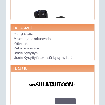
Tietosivut
Ota yhteyttä
Maksu- ja toimitusehdot
Yritysinfo
89.00€
Rekisteriseloste
Laite soveltuu KAIKK...
Usein Kysyttyä
Usein Kysyttyjä teknisiä kysymyksiä
Keskuslukituksen kauko-ohjauslaite
Tutustu
Viper 211HV