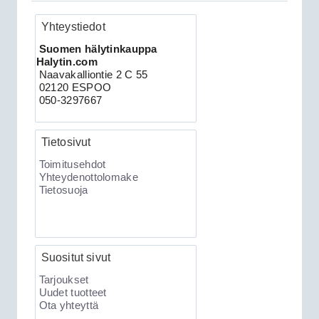
Yhteystiedot
Clifford 330X2 autohälytin +
Suomen hälytinkauppa
ultraääniliikeilmaisin DEI 509U
Halytin.com
Naavakalliontie 2 C 55
02120 ESPOO
050-3297667
Tietosivut
Toimitusehdot
Yhteydenottolomake
Tietosuoja
189.00€
Clifford 330X2 C...
Suositut sivut
XKLoader2 ohjelmointikaapeli CAN
Tarjoukset
Uudet tuotteet
Ota yhteyttä