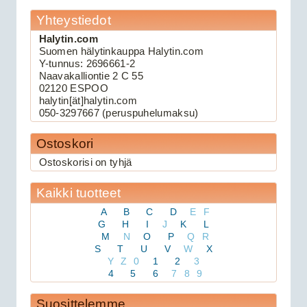
Yhteystiedot
Halytin.com
109.00€
Suomen hälytinkauppa Halytin.com
Keskuslukituksen kau...
Y-tunnus: 2696661-2
Naavakalliontie 2 C 55
02120 ESPOO
Viper 3105V autohälytin
halytin[ät]halytin.com
050-3297667 (peruspuhelumaksu)
Ostoskori
Ostoskorisi on tyhjä
Kaikki tuotteet
A
B
C
D
E
F
G
H
I
J
K
L
M
N
O
P
Q
R
159.00€
S
T
U
V
W
X
Viper 3105V on 1-suu...
Y
Z
0
1
2
3
4
5
6
7
8
9
Suosittelemme
Avital 3305L autohälytin