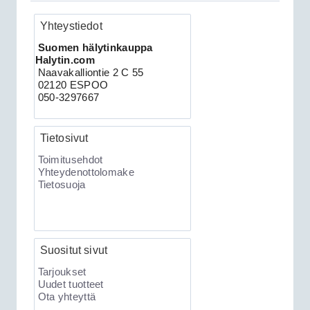
Yhteystiedot
Clifford 330X2 autohälytin +
Suomen hälytinkauppa
ultraääniliikeilmaisin DEI 509U
Halytin.com
Naavakalliontie 2 C 55
02120 ESPOO
050-3297667
Tietosivut
Toimitusehdot
Yhteydenottolomake
Tietosuoja
189.00€
Clifford 330X2 C...
Suositut sivut
XKLoader2 ohjelmointikaapeli CAN
Tarjoukset
Uudet tuotteet
Ota yhteyttä