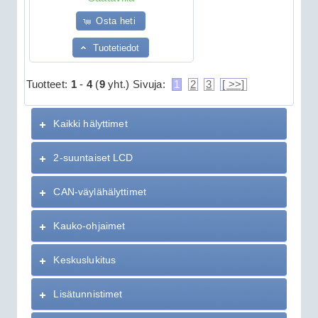
Osta heti
Tuotetiedot
Tuotteet:
1
-
4
(
9
yht.)
Sivuja:
1
2
3
[ >>]
Kaikki hälyttimet
2-suuntaiset LCD
CAN-väylähälyttimet
Kauko-ohjaimet
Keskuslukitus
Lisätunnistimet