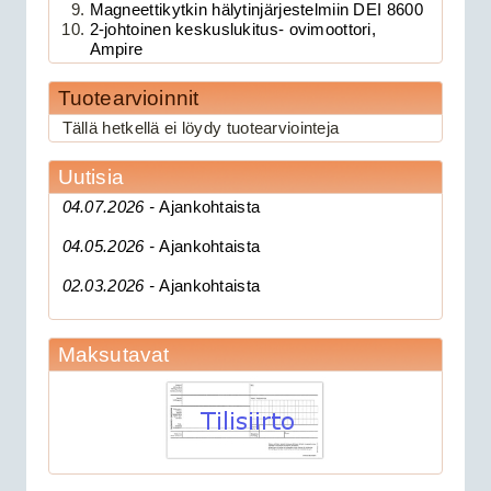
Magneettikytkin hälytinjärjestelmiin DEI 8600
2-johtoinen keskuslukitus- ovimoottori,
Ampire
Tuotearvioinnit
189.00€
Clifford 330X1 C...
Tällä hetkellä ei löydy tuotearviointeja
Uutisia
CAN 3903V autohälytin +
04.07.2026 -
Ajankohtaista
ultraääniliikeilmaisin DEI 509U
04.05.2026 -
Ajankohtaista
02.03.2026 -
Ajankohtaista
Maksutavat
279.00€
CAN 3903V autohä...