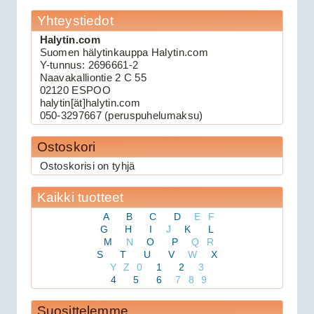
Yhteystiedot
Halytin.com
109.00€
Suomen hälytinkauppa Halytin.com
Keskuslukituksen kau...
Y-tunnus: 2696661-2
Naavakalliontie 2 C 55
02120 ESPOO
halytin[ät]halytin.com
Viper 3105V autohälytin
050-3297667 (peruspuhelumaksu)
Ostoskori
Ostoskorisi on tyhjä
Kaikki tuotteet
A
B
C
D
E
F
G
H
I
J
K
L
M
N
O
P
Q
R
S
T
U
V
W
X
159.00€
Y
Z
0
1
2
3
Viper 3105V on 1-suu...
4
5
6
7
8
9
Suosittelemme