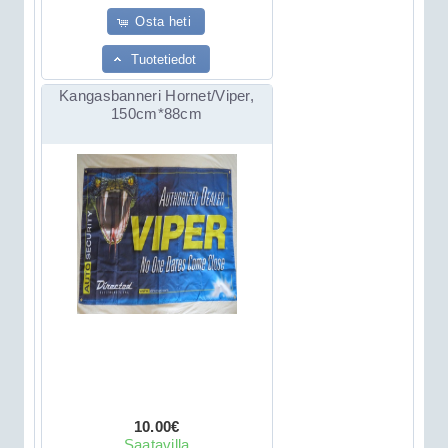
Osta heti
Tuotetiedot
Kangasbanneri Hornet/Viper,
150cm*88cm
10.00€
Saatavilla