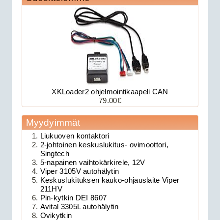
Avital 3305L autohälytin
XKLoader2 ohjelmointikaapeli CAN
79.00€
179.00€
Avital 3305L on 2-su...
Myydyimmät
Liukuoven kontaktori
Clifford 330X1 autohälytin +
2-johtoinen keskuslukitus- ovimoottori,
Singtech
ultraääniliikeilmaisin DEI 509U
5-napainen vaihtokärkirele, 12V
Viper 3105V autohälytin
Keskuslukituksen kauko-ohjauslaite Viper
211HV
Pin-kytkin DEI 8607
Avital 3305L autohälytin
Ovikytkin