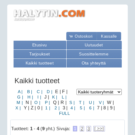
Ostoskori
Kassalle
Etusivu
Uutuudet
Tarjoukset
Suosittelemme
Kaikki tuotteet
Ota yhteyttä
Kaikki tuotteet
A |
B |
C |
D |
E | F |
G |
H |
I |
J |
K |
L |
M |
N |
O |
P |
Q | R |
S |
T |
U |
V |
W |
X |
Y | Z | 0 |
1 |
2 |
3 |
4 |
5 |
6 |
7 | 8 | 9 |
FULL
Tuotteet:
1
-
4
(
9
yht.)
Sivuja:
1
2
3
[ >>]