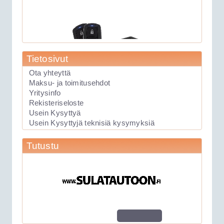
Tietosivut
Ota yhteyttä
Maksu- ja toimitusehdot
Yritysinfo
89.00€
Rekisteriseloste
Laite soveltuu KAIKK...
Usein Kysyttyä
Usein Kysyttyjä teknisiä kysymyksiä
Keskuslukituksen kauko-ohjauslaite
Tutustu
Viper 211HV