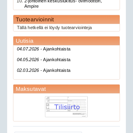
2-johtoinen keskuslukitus- ovimoottori,
Ampire
Tuotearvioinnit
189.00€
Tällä hetkellä ei löydy tuotearviointeja
Clifford 330X1 C...
Uutisia
CAN 3903V autohälytin +
04.07.2026 -
Ajankohtaista
ultraääniliikeilmaisin DEI 509U
04.05.2026 -
Ajankohtaista
02.03.2026 -
Ajankohtaista
Maksutavat
279.00€
CAN 3903V autohä...