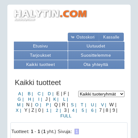
Ostoskori
Kassalle
Etusivu
Uutuudet
Tarjoukset
Suosittelemme
Kaikki tuotteet
Ota yhteyttä
Kaikki tuotteet
A |
B |
C |
D |
E | F |
G |
H |
I |
J |
K |
L |
M |
N |
O |
P |
Q | R |
S |
T |
U |
V |
W |
X |
Y | Z | 0 |
1 |
2 |
3 |
4 |
5 |
6 |
7 | 8 | 9 |
FULL
Tuotteet:
1
-
1
(
1
yht.)
Sivuja:
1