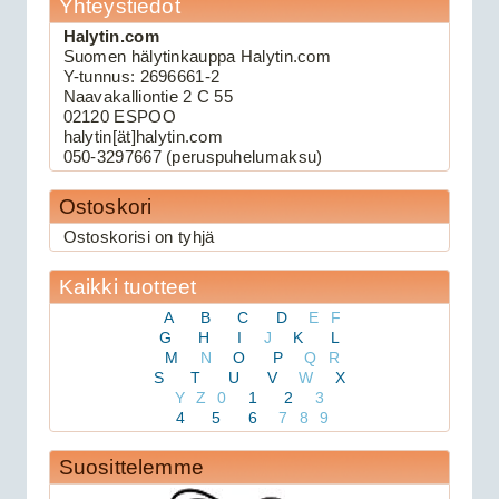
Yhteystiedot
Halytin.com
Suomen hälytinkauppa Halytin.com
109.00€
Y-tunnus: 2696661-2
Keskuslukituksen kau...
Naavakalliontie 2 C 55
02120 ESPOO
halytin[ät]halytin.com
Viper 3105V autohälytin
050-3297667 (peruspuhelumaksu)
Ostoskori
Ostoskorisi on tyhjä
Kaikki tuotteet
A
B
C
D
E
F
G
H
I
J
K
L
M
N
O
P
Q
R
S
T
U
V
W
X
159.00€
Y
Z
0
1
2
3
Viper 3105V on 1-suu...
4
5
6
7
8
9
Suosittelemme
Avital 3305L autohälytin