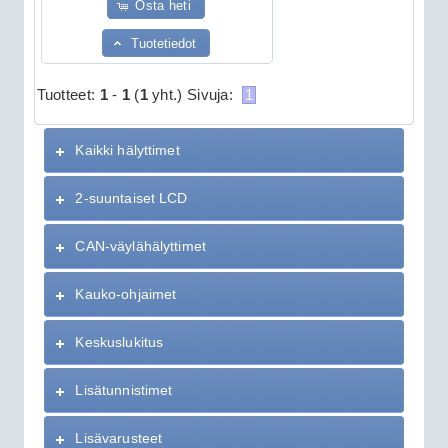
Osta heti
Tuotetiedot
Tuotteet:
1
-
1
(
1
yht.)
Sivuja:
1
Kaikki hälyttimet
2-suuntaiset LCD
CAN-väylähälyttimet
Kauko-ohjaimet
Keskuslukitus
Lisätunnistimet
Lisävarusteet