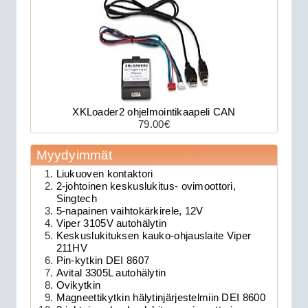
XKLoader2 ohjelmointikaapeli CAN
79.00€
179.00€
Avital 3305L on 2-su...
Myydyimmät
Liukuoven kontaktori
2-johtoinen keskuslukitus- ovimoottori,
Clifford 330X1 autohälytin +
Singtech
ultraääniliikeilmaisin DEI 509U
5-napainen vaihtokärkirele, 12V
Viper 3105V autohälytin
Keskuslukituksen kauko-ohjauslaite Viper
211HV
Pin-kytkin DEI 8607
Avital 3305L autohälytin
Ovikytkin
Magneettikytkin hälytinjärjestelmiin DEI 8600