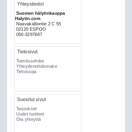
Yhteystiedot
Clifford 330X2 autohälytin +
Suomen hälytinkauppa
ultraääniliikeilmaisin DEI 509U
Halytin.com
Naavakalliontie 2 C 55
02120 ESPOO
050-3297667
Tietosivut
Toimitusehdot
Yhteydenottolomake
Tietosuoja
189.00€
Clifford 330X2 C...
Suositut sivut
XKLoader2 ohjelmointikaapeli CAN
Tarjoukset
Uudet tuotteet
Ota yhteyttä