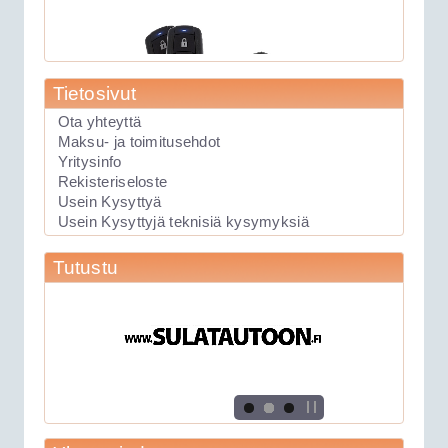
Tietosivut
Ota yhteyttä
Maksu- ja toimitusehdot
Yritysinfo
89.00€
Rekisteriseloste
Laite soveltuu KAIKK...
Usein Kysyttyä
Usein Kysyttyjä teknisiä kysymyksiä
Keskuslukituksen kauko-ohjauslaite
Tutustu
Viper 211HV