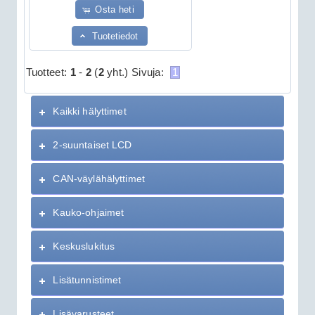
Osta heti
Tuotetiedot
Tuotteet:
1
-
2
(
2
yht.)
Sivuja:
1
Kaikki hälyttimet
2-suuntaiset LCD
CAN-väylähälyttimet
Kauko-ohjaimet
Keskuslukitus
Lisätunnistimet
Lisävarusteet