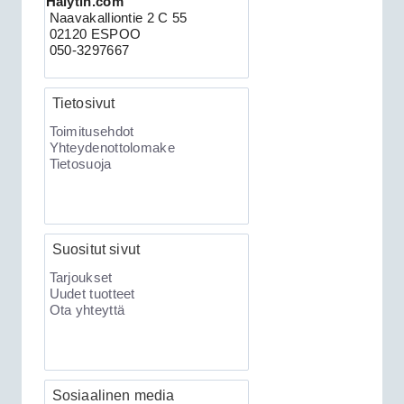
Halytin.com
Naavakalliontie 2 C 55
02120 ESPOO
Clifford 330X2 autohälytin +
050-3297667
ultraääniliikeilmaisin DEI 509U
Tietosivut
Toimitusehdot
Yhteydenottolomake
Tietosuoja
Suositut sivut
189.00€
Clifford 330X2 C...
Tarjoukset
Uudet tuotteet
Ota yhteyttä
XKLoader2 ohjelmointikaapeli CAN
Sosiaalinen media