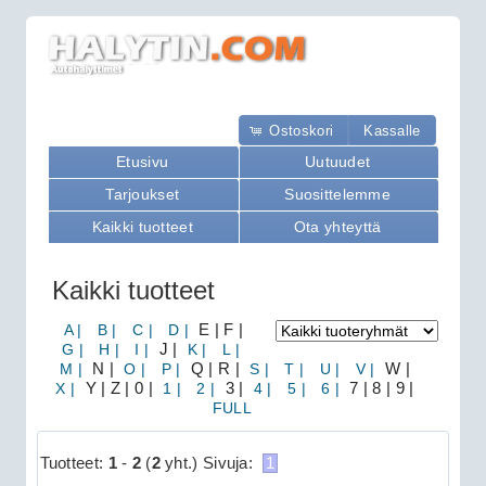
Ostoskori
Kassalle
Etusivu
Uutuudet
Tarjoukset
Suosittelemme
Kaikki tuotteet
Ota yhteyttä
Kaikki tuotteet
A |
B |
C |
D |
E | F |
G |
H |
I |
J |
K |
L |
M |
N |
O |
P |
Q | R |
S |
T |
U |
V |
W |
X |
Y | Z | 0 |
1 |
2 |
3 |
4 |
5 |
6 |
7 | 8 | 9 |
FULL
Tuotteet:
1
-
2
(
2
yht.)
Sivuja:
1