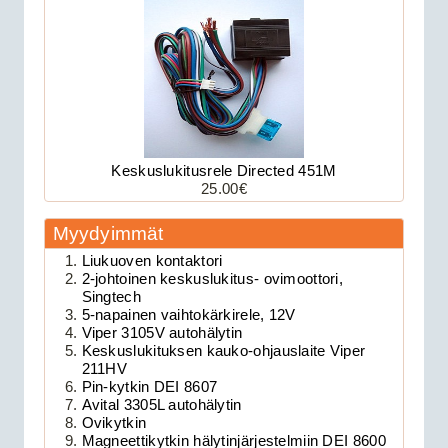
Keskuslukitusrele Directed 451M
25.00€
179.00€
Avital 3305L on 2-su...
Myydyimmät
Liukuoven kontaktori
2-johtoinen keskuslukitus- ovimoottori,
Clifford 330X1 autohälytin +
Singtech
5-napainen vaihtokärkirele, 12V
ultraääniliikeilmaisin DEI 509U
Viper 3105V autohälytin
Keskuslukituksen kauko-ohjauslaite Viper
211HV
Pin-kytkin DEI 8607
Avital 3305L autohälytin
Ovikytkin
Magneettikytkin hälytinjärjestelmiin DEI 8600