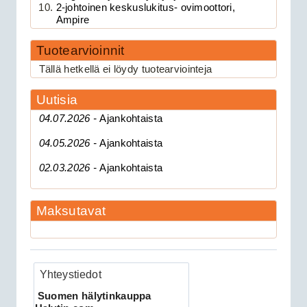
2-johtoinen keskuslukitus- ovimoottori,
Ampire
Tuotearvioinnit
189.00€
Tällä hetkellä ei löydy tuotearviointeja
Clifford 330X1 C...
Uutisia
CAN 3903V autohälytin +
04.07.2026 -
Ajankohtaista
ultraääniliikeilmaisin DEI 509U
04.05.2026 -
Ajankohtaista
02.03.2026 -
Ajankohtaista
Maksutavat
Yhteystiedot
279.00€
CAN 3903V autohä...
Suomen hälytinkauppa