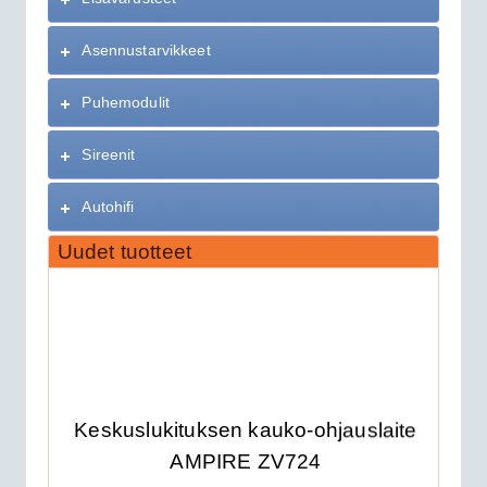
Asennustarvikkeet
Puhemodulit
Sireenit
Autohifi
Uudet tuotteet
Keskuslukituksen kauko-ohjauslaite
AMPIRE ZV724