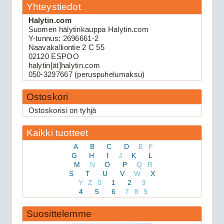
Yhteystiedot
Halytin.com
Suomen hälytinkauppa Halytin.com
109.00€
Y-tunnus: 2696661-2
Keskuslukituksen kau...
Naavakalliontie 2 C 55
02120 ESPOO
halytin[ät]halytin.com
Viper 3105V autohälytin
050-3297667 (peruspuhelumaksu)
Ostoskori
Ostoskorisi on tyhjä
Kaikki tuotteet
A
B
C
D
E
F
G
H
I
J
K
L
M
N
O
P
Q
R
S
T
U
V
W
X
159.00€
Y
Z
0
1
2
3
Viper 3105V on 1-suu...
4
5
6
7
8
9
Suosittelemme
Avital 3305L autohälytin