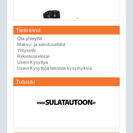
Tietosivut
Ota yhteyttä
Maksu- ja toimitusehdot
Yritysinfo
89.00€
Rekisteriseloste
Laite soveltuu KAIKK...
Usein Kysyttyä
Usein Kysyttyjä teknisiä kysymyksiä
Keskuslukituksen kauko-ohjauslaite
Tutustu
Viper 211HV