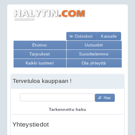
Ostoskori
Kassalle
Etusivu
Uutuudet
Tarjoukset
Suosittelemme
Kaikki tuotteet
Ota yhteyttä
Tervetuloa kauppaan !
Hae
Tarkennettu haku
Yhteystiedot