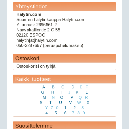
Yhteystiedot
Halytin.com
Suomen hälytinkauppa Halytin.com
109.00€
Y-tunnus: 2696661-2
Keskuslukituksen kau...
Naavakalliontie 2 C 55
02120 ESPOO
halytin[ät]halytin.com
Viper 3105V autohälytin
050-3297667 (peruspuhelumaksu)
Ostoskori
Ostoskorisi on tyhjä
Kaikki tuotteet
A
B
C
D
E
F
G
H
I
J
K
L
M
N
O
P
Q
R
S
T
U
V
W
X
159.00€
Y
Z
0
1
2
3
Viper 3105V on 1-suu...
4
5
6
7
8
9
Suosittelemme
Avital 3305L autohälytin