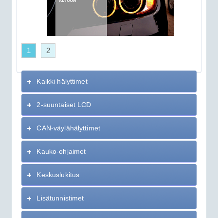
1
2
Kaikki hälyttimet
2-suuntaiset LCD
CAN-väylähälyttimet
Kauko-ohjaimet
Keskuslukitus
Lisätunnistimet