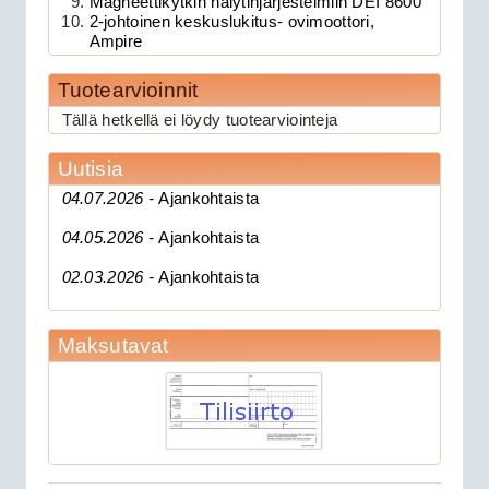
Magneettikytkin hälytinjärjestelmiin DEI 8600
2-johtoinen keskuslukitus- ovimoottori,
Ampire
Tuotearvioinnit
189.00€
Tällä hetkellä ei löydy tuotearviointeja
Clifford 330X1 C...
Uutisia
CAN 3903V autohälytin +
04.07.2026 -
Ajankohtaista
ultraääniliikeilmaisin DEI 509U
04.05.2026 -
Ajankohtaista
02.03.2026 -
Ajankohtaista
Maksutavat
279.00€
CAN 3903V autohä...