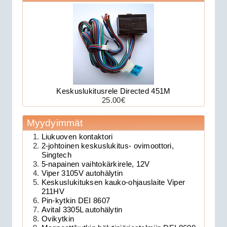
Keskuslukitusrele Directed 451M
25.00€
179.00€
Avital 3305L on 2-su...
Myydyimmät
Liukuoven kontaktori
2-johtoinen keskuslukitus- ovimoottori,
Clifford 330X1 autohälytin +
Singtech
ultraääniliikeilmaisin DEI 509U
5-napainen vaihtokärkirele, 12V
Viper 3105V autohälytin
Keskuslukituksen kauko-ohjauslaite Viper
211HV
Pin-kytkin DEI 8607
Avital 3305L autohälytin
Ovikytkin