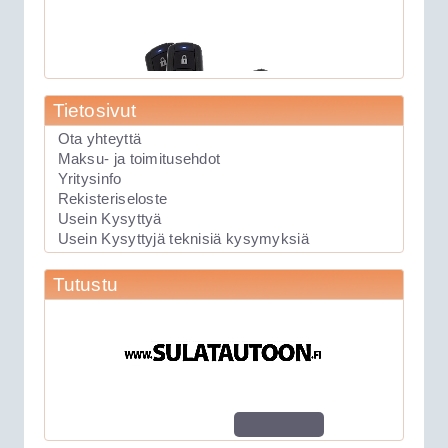
Tietosivut
Ota yhteyttä
Maksu- ja toimitusehdot
Yritysinfo
89.00€
Rekisteriseloste
Laite soveltuu KAIKK...
Usein Kysyttyä
Usein Kysyttyjä teknisiä kysymyksiä
Keskuslukituksen kauko-ohjauslaite
Tutustu
Viper 211HV