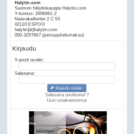
Halytin.com
Suomen hälytinkauppa Halytin.com
Y-tunnus: 2696661-2
Naavakalliontie 2 C 55
02120 ESPOO
halytin[ät]halytin.com
050-3297667 (peruspuhelumaksu)
Kirjaudu
S-posti osoite:
Salasana:
Kirjaudu sisään
Salasana unohtunut ?
Uusi asiakastunnus