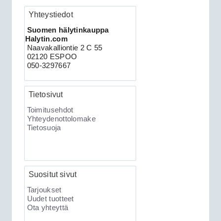
Yhteystiedot
Clifford 330X2 autohälytin +
Suomen hälytinkauppa
ultraääniliikeilmaisin DEI 509U
Halytin.com
Naavakalliontie 2 C 55
02120 ESPOO
050-3297667
Tietosivut
Toimitusehdot
Yhteydenottolomake
Tietosuoja
189.00€
Clifford 330X2 C...
Suositut sivut
XKLoader2 ohjelmointikaapeli CAN
Tarjoukset
Uudet tuotteet
Ota yhteyttä